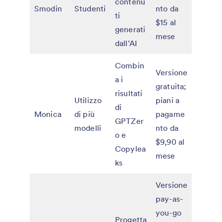
contenu
Smodin
Studenti
nto da
ti
$15 al
generati
mese
dall’AI
Combin
Versione
a i
gratuita;
risultati
Utilizzo
piani a
di
Monica
di più
pagame
GPTZer
modelli
nto da
o e
$9,90 al
Copylea
mese
ks
Versione
pay-as-
you-go
Progetta