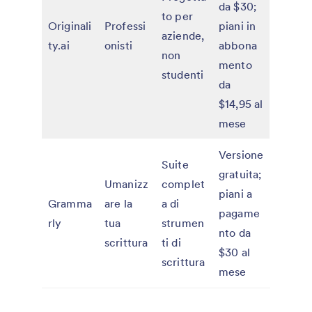
da $30;
to per
Originali
Professi
piani in
aziende,
ty.ai
onisti
abbona
non
mento
studenti
da
$14,95 al
mese
Versione
Suite
gratuita;
Umanizz
complet
piani a
Gramma
are la
a di
pagame
rly
tua
strumen
nto da
scrittura
ti di
$30 al
scrittura
mese