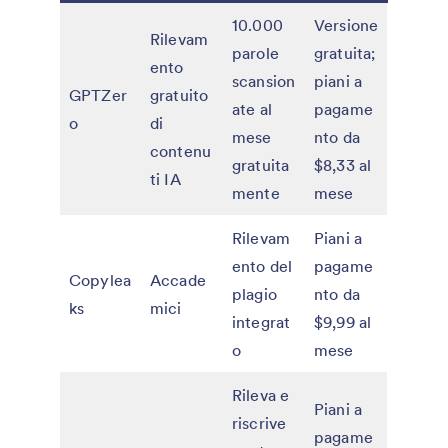
10.000
Versione
Rilevam
parole
gratuita;
ento
scansion
piani a
GPTZer
gratuito
ate al
pagame
o
di
mese
nto da
contenu
gratuita
$8,33 al
ti IA
mente
mese
Rilevam
Piani a
ento del
pagame
Copylea
Accade
plagio
nto da
ks
mici
integrat
$9,99 al
o
mese
Rileva e
Piani a
riscrive
pagame