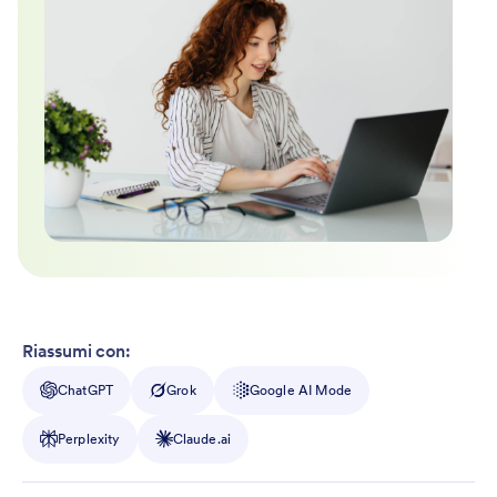
Riassumi con:
ChatGPT
Grok
Google AI Mode
Perplexity
Claude.ai