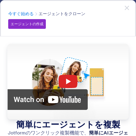
開始
AIエージェント
無料で
今すぐ始める
カテゴリー
今すぐ始める
エージェントをクローン
エージェントの作成
Get Started
はじめてのエージェントを作る方法をチェックしましょ
う。
AIエージェントの機能を検索
機能カテゴリー
カテゴリー
Jotform AIエージェント
今すぐ始める