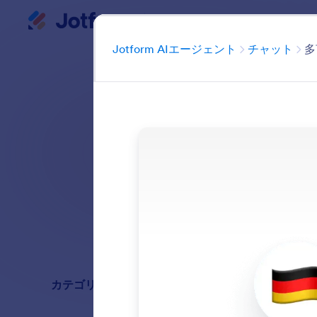
AIエージェント
開始
カテ
Jotform AIエージェント
チャット
多
AIエージェント
AIエージェン
カテゴリー
Jotform