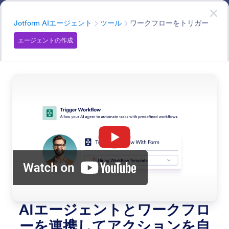
開始
AIエージェント
無料で
今すぐ始める
カテゴリー
Jotform AIエージェント
ツール
ワークフローをトリガー
エージェントの作成
Tools
AIエージェントに、メールの送信、動画リンクの共有、
業務の自動化などの機能を追加して、さらに便利に活用
しましょう。
AIエージェントの機能を検索
機能カテゴリー
カテゴリー
Jotform AIエージェント
ツール