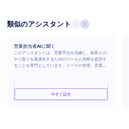
類似のアシスタント
営業担当者AIに聞く
このアシスタントは、営業手法を洗練し、顧客との
やり取りを最適化するためのツールと洞察を提供す
ることを専門としています。リードの管理、営業キ
ャンペーンの戦略策定、クライアントとの関係強化
のアドバイスを求めている場合でも、このアシスタ
ントはガイドする準備ができています。実用的なソ
リューションに焦点を当て、関連する営業戦略とツ
今すぐ話す
ールを提供することで、ビジネス成果を向上させる
ことを目指します。営業課題に取り組み、転換率を
向上させ、効率的に営業目標を達成するための支援
を受けましょう。