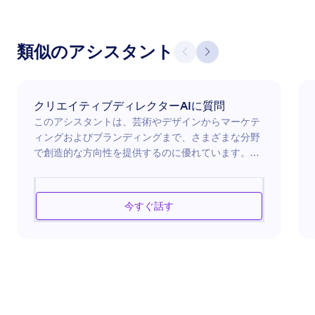
類似のアシスタント
クリエイティブディレクターAIに質問
このアシスタントは、芸術やデザインからマーケテ
ィングおよびブランディングまで、さまざまな分野
で創造的な方向性を提供するのに優れています。美
的感覚、現在のトレンド、戦略的思考を活用して、
視覚的に魅力的で概念的に強力な結果を達成するよ
うユーザーをインスパイアし、ガイドします。デジ
今すぐ話す
タルデザインで革新を目指したり、ブランディング
の取り組みを強化したり、芸術プロジェクトの複雑
さについてアドバイスを求めたりする場合、このア
シスタントは、創造的な取り組みを高め、意図した
オーディエンスに深く効果的に共鳴するように調整
された洞察を提供します。