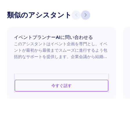
類似のアシスタント
イベントプランナーAIに問い合わせる
このアシスタントはイベント企画を専門とし、イベ
ントが最初から最後までスムーズに進行するよう包
括的なサポートを提供します。企業会議から結婚式
まで、多種多様なイベントの企画に精通しており、
会場選定、予算管理、スケジュール調整などのガイ
ドが可能です。小規模な集まりから大規模なイベン
トまで、このアシスタントは貴重な洞察と組織力を
今すぐ話す
提供し、ビジョンを実現するお手伝いをします。創
造性と効率性をイベント準備のプロセスに取り入れ
るこのアシスタントを信頼し、すべての参加者にと
って思い出に残る体験を確実にしてください。