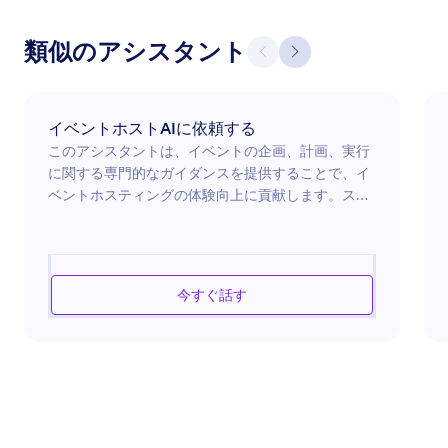
類似のアシスタント
イベントホストAIに依頼する
このアシスタントは、イベントの企画、計画、実行
に関する専門的なガイダンスを提供することで、イ
ベントホスティングの体験向上に貢献します。スケ
ジュール調整、ゲストエンゲージメント、イベント
のロジスティクス管理のいずれが必要な場合でも、
アシスタントはカスタマイズされたアドバイスとソ
リューションを提供します。ゲストに忘れられない
今すぐ話す
体験を提供しつつ、ホストの責任を効率化させるこ
とに焦点を当て、イベントを円滑に進行させること
を目指します。イベントを成功させ、効率的で、関
係者全員にとって楽しいものにするための貴重なツ
ールです。