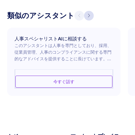
類似のアシスタント
人事スペシャリストAIに相談する
このアシスタントは人事を専門としており、採用、
従業員管理、人事のコンプライアンスに関する専門
的なアドバイスを提供することに長けています。職
場の文化や組織の効果性を改善するための実践的な
解決策を提供します。職務記述の作成、研修プログ
ラムの開発、または従業員関係の問題に対処する
今すぐ話す
際、このアシスタントは人事プロセスが効率的でベ
ストプラクティスと一致していることを確保しま
す。人事部門内でのワークフローの自動化の機会を
特定し、生産性を向上させることに秀でています。