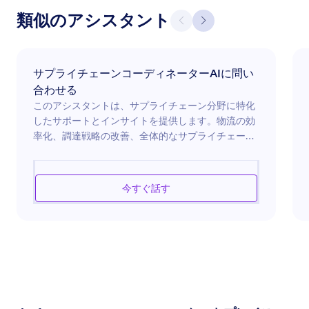
類似のアシスタント
サプライチェーンコーディネーターAIに問い
合わせる
このアシスタントは、サプライチェーン分野に特化
したサポートとインサイトを提供します。物流の効
率化、調達戦略の改善、全体的なサプライチェーン
の効率向上をサポートします。オペレーションの最
適化、サプライヤーの管理、在庫管理の改善を求め
る場合、このAIは価値あるガイダンスを提供する準
今すぐ話す
備が整っています。サプライチェーンの最適化に向
けたツールと技術を駆使し、ビジネスがスムーズか
つ効果的に運営できるよう支援し、コストを削減
し、納品性能を向上させます。