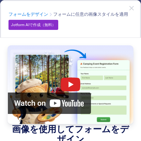
開始
Jotform AIで作成
— 無料です！
カテゴリー
フォームをデザイン
フォームに任意の画像スタイルを適用
Jotform AIで作成（無料）
Design Forms
Jotform AIでフォームをスタイリング。アイデアを説明
したり画像を使ってテーマを生成し、サイトのカラーを
同期させて、統一感のある見た目を数秒で実現できま
す。
すべての機能で検索
機能カテゴリー
カテゴリー
Jotform AI
フォームをデザイン