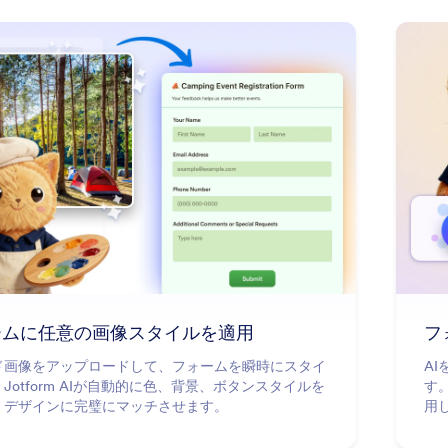
: Apply Any Image Style to Your F
詳細はこちら
ームに任意の画像スタイルを適用
フ
ド画像をアップロードして、フォームを瞬時にスタイ
A
Jotform AIが自動的に色、背景、ボタンスタイルを
す。
、デザインに完璧にマッチさせます。
用
の