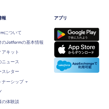
情報
アプリ
formについて
けのJotformの基本情報
ィアキット
のニュース
ースレター
トナーシップ
グ
様の体験談