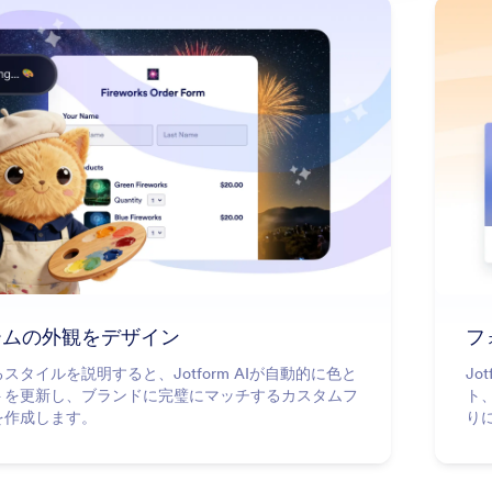
: Design Your Form Appearance
詳細はこちら
ームの外観をデザイン
フ
スタイルを説明すると、Jotform AIが自動的に色と
Jo
トを更新し、ブランドに完璧にマッチするカスタムフ
ト
を作成します。
り