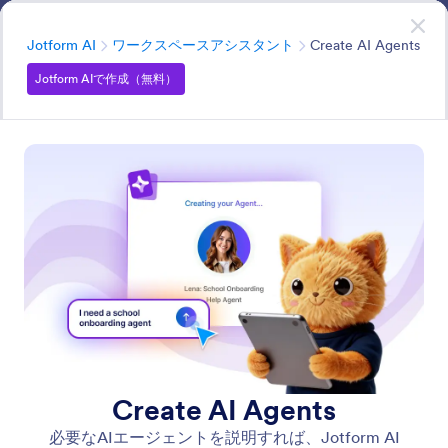
開始
Jotform AIで作成
— 無料です！
カテゴリー
Jotform AI
ワークスペースアシスタント
Create AI Agents
Jotform AIで作成（無料）
Workspace Assistant
Jotformでやりたいことを何でも頼めるオールインワン
AIアシスタント。
すべての機能で検索
機能カテゴリー
カテゴリー
Jotform AI
ワークスペースアシスタント