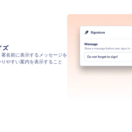
: Collect Signature
詳細はこちら
を集める
AI
ェントが電子サインを求めて集めることを可能にす
A
を