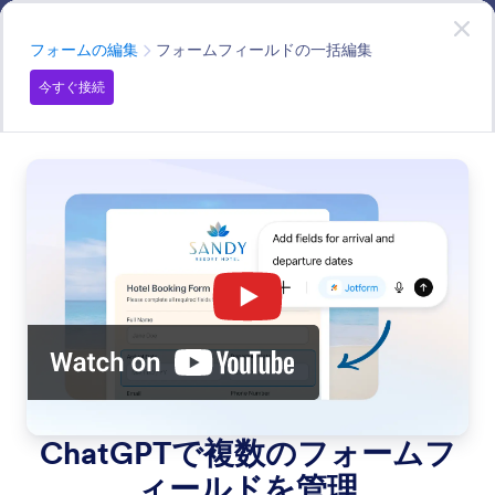
開始
ChatGPT App
今すぐ接続
カテゴリー
フォームの編集
フォームフィールドの一括編集
今すぐ接続
Edit Forms
Jotform ChatGPTアプリに指示を伝えるだけで、フォー
ムを簡単に作成・管理できます。
すべての機能で検索
機能カテゴリー
カテゴリー
Jotform ChatGPT アプリ
フォームの編集