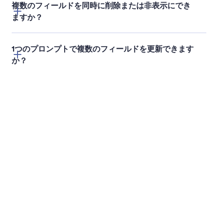
安心してミスを修正できます。Jotform ChatGPTア
プリでは、最近の変更を元に戻したり、更新をやり
直したりできるため、作業内容を失うことなく自由
に試すことができます。
Jotform
マーケットプレイス
フォームを作成
テンプレート
マイワークスペース
フォームテーマ
料金プラン
フォームウィジェット
Jotform エンタープライ
連携機能
ズ
ウェブサイトウィジェッ
参考例
ト
NEW
商品