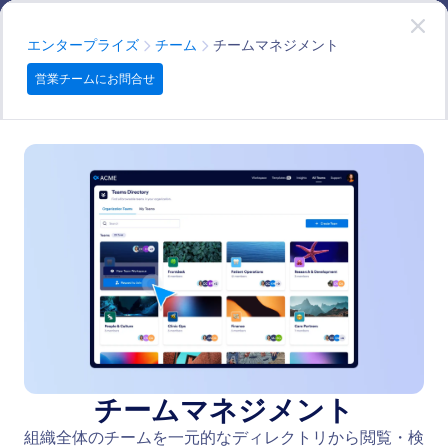
開始
営業チームにお問合せ
エンタープライズ
カテゴリー
エンタープライズ
チーム
チームマネジメント
営業チームにお問合せ
Teams
組織内のチーム向けに共有オンラインワークスペースを
作成。メンバーがフォーム、テーブル、レポート、アプ
リを共同作成できるようにし、役割と権限を設定してデ
ータを適切に管理できます。
すべての機能で検索
機能カテゴリー
カテゴリー
エンタープライズ
チーム