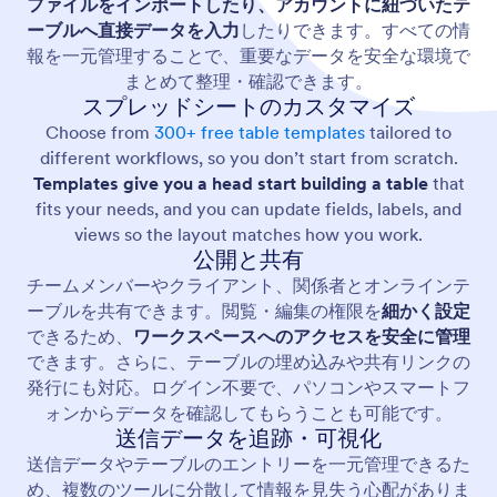
ファイルをインポートしたり、アカウントに紐づいたテ
ーブルへ直接データを入力
したりできます。すべての情
報を一元管理することで、重要なデータを安全な環境で
まとめて整理・確認できます。
スプレッドシートのカスタマイズ
Choose from
300+ free table templates
tailored to
different workflows, so you don’t start from scratch.
Templates give you a head start building a table
that
fits your needs, and you can update fields, labels, and
views so the layout matches how you work.
公開と共有
チームメンバーやクライアント、関係者とオンラインテ
ーブルを共有できます。閲覧・編集の権限を
細かく設定
できるため、
ワークスペースへのアクセスを安全に管理
できます。さらに、テーブルの埋め込みや共有リンクの
発行にも対応。ログイン不要で、パソコンやスマートフ
ォンからデータを確認してもらうことも可能です。
送信データを追跡・可視化
送信データやテーブルのエントリーを一元管理できるた
め、複数のツールに分散して情報を見失う心配がありま