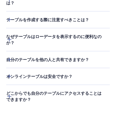
は？
テーブルを作成する際に注意すべきことは？
なぜテーブルはローデータを表示するのに便利なの
か？
テーブルテンプレ
ート
自分のテーブルを他の人と共有できますか？
このテーブルを使用する目的はなんですか？
どのデータポイントを別々の列にする必要がありま
オンラインテーブルは安全ですか？
すか？
テーブルには複数のタブが必要ですか？
どこからでも自分のテーブルにアクセスすることは
できますか？
このテーブルは他の人が見てもわかりやすいようレ
イアウトされていますか？