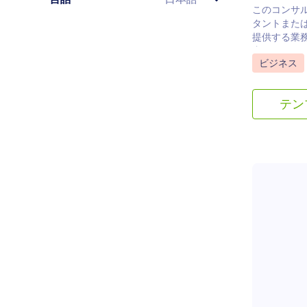
このコンサ
タントまた
提供する業
書です。Jo
カテゴリー
ビジネス
を使えば、
その他の契
してあらゆ
テン
に取得でき
ドラッグ＆
の追加・編
ントや色の
自由にカス
すると、自動
存されるた
す。