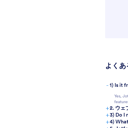
よくあ
-
1) Is i
Yes, Jo
feature
+
2. ウ
+
3) Do I
+
4) What