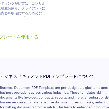
ルティング契約書は、コンサル
は独立契約者がクライアントに
務内容を明確にするための契約
tformサインの無料テンプレート
へ移動：
業務範囲、報酬・支払い条件、
約条項を記載し、メールで共有
るデバイスから署名をスムーズ
プレートを使用する
ます。 テンプレートの編集は
ドロップで簡単。フォーム項目
集、署名順序の自動設定、フォ
変更、ブランドロゴの追加など
タマイズできます。両者が署名
的に最終版のPDFが生成・保
め、書類管理も効率的に行えま
ビジネスドキュメントPDFテンプレートについて
Business Document PDF Templates are pre-designed digital templates th
business operations across various industries. These templates aid in t
documents like invoices, contracts, reports, and more, ensuring consis
businesses can automate repetitive document creation tasks, reducing t
formatting documents from scratch. This leads to enhanced productiv