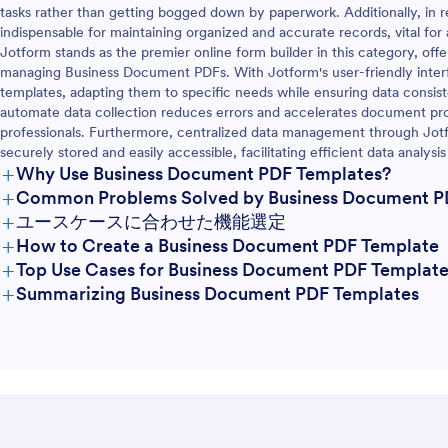
tasks rather than getting bogged down by paperwork. Additionally, in 
indispensable for maintaining organized and accurate records, vital for
Jotform stands as the premier online form builder in this category, off
managing Business Document PDFs. With Jotform's user-friendly interf
templates, adapting them to specific needs while ensuring data consist
automate data collection reduces errors and accelerates document proc
professionals. Furthermore, centralized data management through Jotfor
securely stored and easily accessible, facilitating efficient data analy
+
Why Use Business Document PDF Templates?
+
Common Problems Solved by Business Document P
+
ユースケースに合わせた機能選定
+
How to Create a Business Document PDF Template
+
Top Use Cases for Business Document PDF Template
+
Summarizing Business Document PDF Templates
For Managers
For Teams