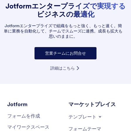
Jotformエンタープライズで実現する
スマートPDFエディタは、PDFファイル内の全て
のフォームフィールドを検出し、それらを入力可
ビジネスの最適化
能なフィールドに変換します。
Jotformエンタープライズで組織をもっと強く、もっと速く。簡
ウィジェットの追加やフィールドの追加など、
単に業務を自動化して、チームでスムーズに連携。成長も拡大も
PDFフォームを自由にカスタマイズすることがで
思いのままに。
きます。
フォームの外観に満足したら、ビルダーの上部に
営業チームにお問合せ
ある公開をクリックするだけです。
入力可能なPDFフォームをリンク、メール、QR
詳細はこちら
コード、ソーシャルメディアを通じて共有するこ
とができます。
Jotform
マーケットプレイス
フォームを作成
テンプレート
マイワークスペース
フォームテーマ