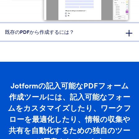
既存のPDFから作成するには？
Adobe AcrobatでPDFを開く
Adobe Acrobatを起動し、既存のPDFドキュメントを開きま
す。
フォームフィールドの追加
Jotformの記入可能なPDFフォーム
「ツール」をクリック >「フォームの準備」
Acrobatはフォームフィールドを自動的に検出します。検出さ
作成ツールには、記入可能なフォー
れない場合は、「フォームフィールドの自動検出」をクリック
ムをカスタマイズしたり、ワークフ
してください。
ローを最適化したり、情報の収集や
フォームフィールドのレビューと編集
必要に応じて、自動的に検出されたフォームフィールドを調整
共有を自動化するための独自のツー
します。
必要に応じて、適切なツールを選択して新しいフィールドを追