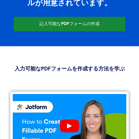
ルが用意されています。
加します。
フィールドのプロパティを調整
記入可能なPDFフォームの作成
フォームフィールドを右クリックして、名前、サイズ、検証な
どのプロパティを設定します。
ドキュメントを保存
「ファイル」をクリックしてファイルを保存> 「名前を付けて
保存」で、形式としてPDFを選択します。
入力可能なPDFフォームを作成する方法を学ぶ
Play YouTube Video