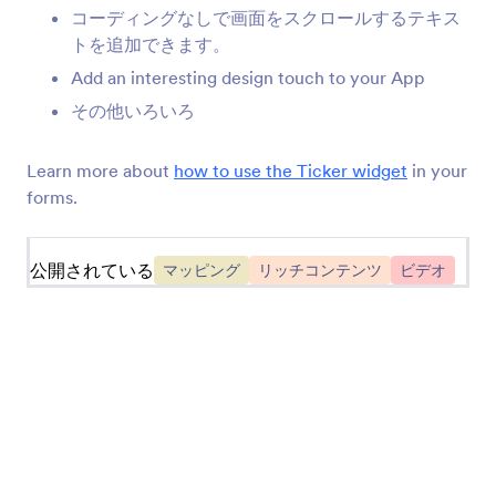
コーディングなしで画面をスクロールするテキス
Jotform's mapping and locator widgets allow you to
トを追加できます。
add location-based functionality to online forms. You
may want to add an interactive map to your
Add an interesting design touch to your App
registration App, or you'd like to add an address
その他いろいろ
autocomplete widget to save respondent's time.
Learn more about
how to use the Ticker widget
in your
forms.
公開されている
マッピング
リッチコンテンツ
ビデオ
Jotform
マーケットプレイス
フォームを作成
テンプレート
マイワークスペース
フォームテーマ
料金プラン
アプリ要素
Jotform エンタープライ
連携機能
ズ