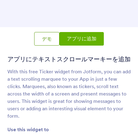
地図の位置を表示する
Googleマップの位置情報をアプリに追加
ティッカー
アプリにテキストスクロールマーキーを追加
アプリに追加
デモ
アプリにテキストスクロールマーキーを追加
Kinomap
アプリにKinomap(キノマップ)の動画を共有
With this free Ticker widget from Jotform, you can add
a text scrolling marquee to your App in just a few
clicks. Marquees, also known as tickers, scroll text
ストリートマップを開く
アプリにインタラクティブなマップを表示
across the width of a screen and present messages to
users. This widget is great for showing messages to
users or adding an interesting visual element to your
form.
Use this widget to
マッピングについて