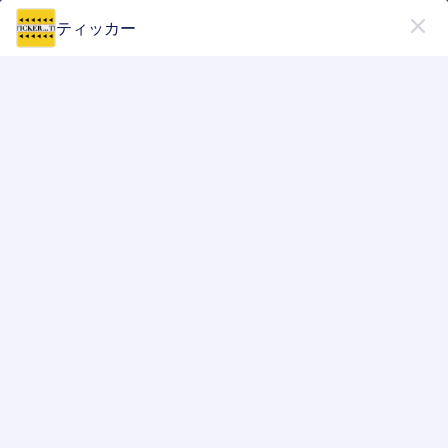
開始
ティッカー
アプリ
無料で
今すぐ始める
アプリ要素カテゴリー
アプリ要素
マッピング
マッピング
4 のウィジェット
最新
人気