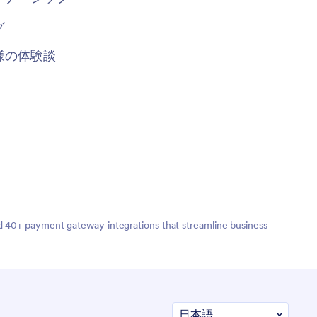
グ
様の体験談
nd 40+ payment gateway integrations that streamline business