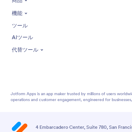
商品
機能
ツール
AIツール
代替ツール
Jotform Apps is an app maker trusted by millions of users worldw
operations and customer engagement, engineered for businesses, no
4 Embarcadero Center, Suite 780, San Franci