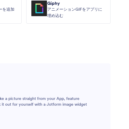
Giphy
ーを追加
アニメーションGIFをアプリに
埋め込む
e a picture straight from your App, feature
 it out for yourself with a Jotform image widget