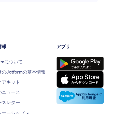
情報
アプリ
formについて
けのJotformの基本情報
ィアキット
のニュース
ースレター
トナーシップ