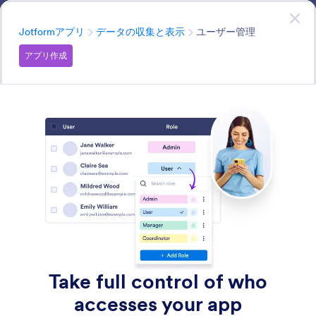
開始
アプリ
無料で
今すぐ始める
カテゴリー
Jotformアプリ
データの収集と表示
ユーザー管理
アプリ作成
Collect & Display Data
アプリ内でデータを収集・可視化し、送信内容の確認や
エントリーのレビューをスムーズに。管理者もユーザー
も、必要な情報をひと目で把握できます。
すべての機能で検索
機能カテゴリー
カテゴリー
Jotformアプリ
データの収集と表示