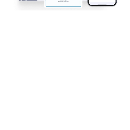
フォームでユーザー情報を収集
Let users fill out forms in your app from any device,
while you customize labels, track submissions, and
manage entries instantly in your App.