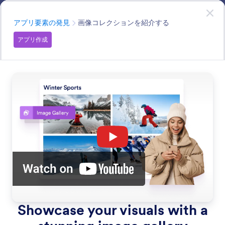
開始
アプリ
無料で
今すぐ始める
カテゴリー
アプリ要素の発見
画像コレクションを紹介する
アプリ作成
Discover App Elements
80種類以上の無料ストアウィジェットと要素から選ん
で、ストアを際立たせましょう。動画、地図、SNSリン
クなどを追加できます。以下からストアウィジェットを
選択して始めましょう。
すべての機能で検索
機能カテゴリー
カテゴリー
Jotformアプリ
アプリ要素の発見