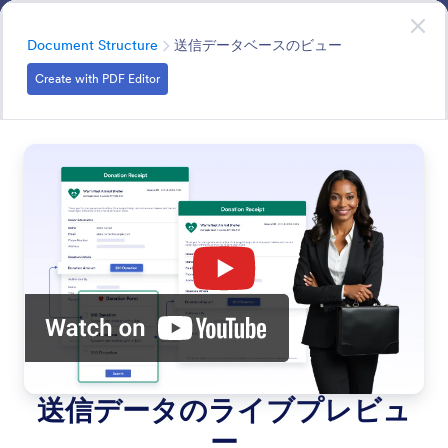
開始
無料で登録
PDFエディター
カテゴリー
Document Structure
送信データベースのビュー
Create with PDF Editor
Document Structure
Create professional, easy-to-read documents with
headers, footers, separators, and other layout controls
that keep information structured and visually consistent.
すべての機能で検索
機能カテゴリー
カテゴリー
Jotform PDFエディター
Document Structure