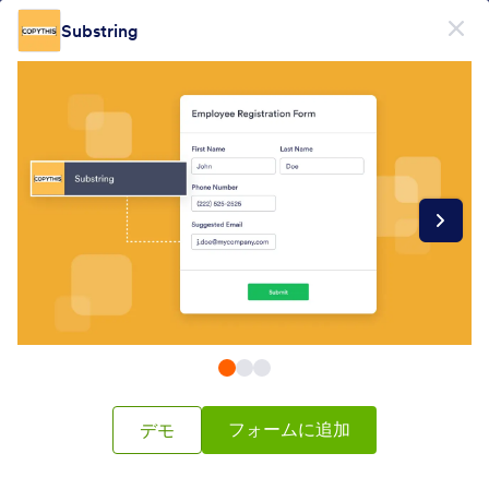
開始
Substring
無料で登録
Form Widgets Categories
フォームウィジェット
テキストエディター
テキストエディター
12 のウィジェット
最新
人気
フォームに追加
デモ