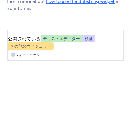
Learn more about
how to use the Substring widget
in
your forms.
スクワイアエディター
フォームに強力なテキストエディターを追加
公開されている
テキストエディター
検証
AutoJS
その他のウィジェット
フォームにオートコンプリート機能付きテキスト
フィードバック
ボックスを追加
CKEditor
フォームにCKEditorを追加
おしゃれな長文入力
フォームにデザイン性の高い大きなテキスト入力
ボックスを追加