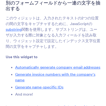
自動リサイズのテキストエリア
別のフォームフィールドから一連の文字を抽
フォームに動的にサイズ変更されるテキストエリ
出する
アを追加
このウィジェットは、入力されたテキストの2つの位置
の間の文字をキャプチャするために、JavaScriptの
入力フィールド（ラベルなし）
substring
関数を使用します。サブストリングは、ユー
プレースホルダーラベルでスペースを節約
ザが入力する際に対象となる入力フィールドを読み取
り、ウィジェット設定で設定したインデックス文字位置
間の文字をキャプチャします。
コードエディター
コードのエラーをチェック
Use this widget to
Automatically generate company email addresses
マスク入力
Generate invoice numbers with the company's
数値の自動フォーマット
name
Generate name-specific IDs
Substring
And more!
別のフォームフィールドから一連の文字を抽出す
る