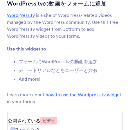
YouTube
WordPress.tvの動画をフォームに追加
あなたのフォームにYouTubeの動画を埋め込みま
す
WordPress.tv
is a site of WordPress-related videos
managed by the WordPress community. Use this free
WordPress.tv widget from Jotform to add
ティッカー
WordPress.tv videos to your forms.
フォームにテキストのマーキースクロールを追加
Use this widget to
Kinomap
フォームにWordPress.tvの動画を追加
Kinomapの動画をあなたのフォームで共有します
チュートリアルなどをユーザーと共有
And more!
Cincopa DeepUploader
フォームのファイルをCincopaにアップロードし
Learn more about
how to use the Wordpress tv widget
ます
in your forms.
公開されている
Spotify
ビデオ
フォームにSpotifyの楽曲やプレイリストを追加
フィードバック