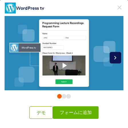
開始
WordPress tv
無料で登録
Form Widgets Categories
フォームウィジェット
ビデオ
ビデオ
20 のウィジェット
最新
人気
フォームに追加
デモ