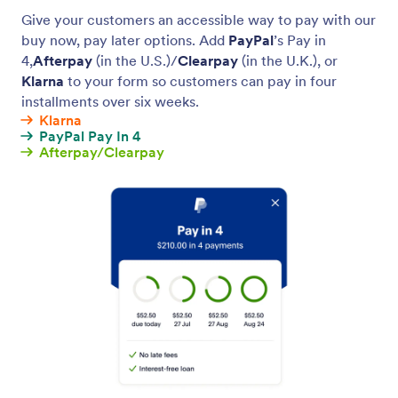
Koop nu, betaal later
Laat je klanten in termijnen betalen via BNPL-
diensten.
Jotform
Marktplaats
Formulier maken
Templates
Mijn werkruimte
Formulierthema's