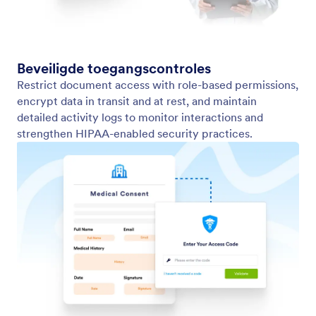
HIPAA-compliance
Use HIPAA-enabled e-signatures to handle medical
forms, authorizations, and more.