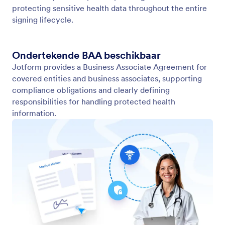
Geavanceerde beveiliging
Vertrouw op beveiligde technologie om je
handtekeningen en gevoelige gegevens in elke fase
te beschermen.