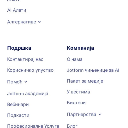
AI Алати
Алтернативе
Подршка
Компанија
Контактирај нас
О нама
Корисничко упуство
Jotform чињенице за AI
Пакет за медије
Помоћ
У вестима
Jotform академија
Билтени
Вебинари
Партнерства
Подкасти
Професионалне Услуге
Блог