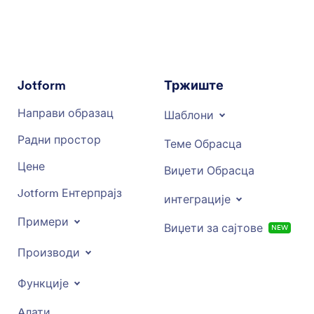
стрпљиву комуникацију и пажљиву услугу.
Jotform
Тржиште
Направи образац
Шаблони
Радни простор
Теме Обрасца
Цене
Виџети Обрасца
Jotform Ентерпрајз
интеграције
Примери
Виџети за сајтове
NEW
Производи
Функције
Aлати