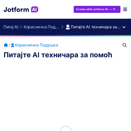
Create with Jotform AI
— It's Free!
Питај AI
Корисничка Подршка
Питајте AI техничара за помоћ
/
Корисничка Подршка
Питајте AI техничара за помоћ