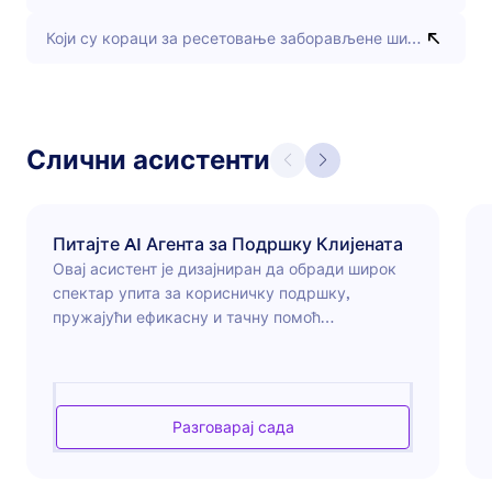
Који су кораци за ресетовање заборављене шифре?
Слични асистенти
Питајте AI Агента за Подршку Клијената
Овај асистент је дизајниран да обради широк
спектар упита за корисничку подршку,
пружајући ефикасну и тачну помоћ
корисницима. Са фокусом на пружање јасних
и концизних одговора, помаже у решавању
техничких проблема, одговарању на питања о
производима и нуди упутства о низу тема.
Разговарај сада
Корисници могу очекивати брзу, поуздану
подршку прилагођену њиховим потребама,
обезбеђујући глатко и позитивно искуство кроз