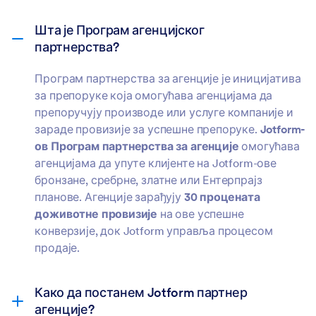
Шта је Програм агенцијског
партнерства?
Програм партнерства за агенције је иницијатива
за препоруке која омогућава агенцијама да
препоручују производе или услуге компаније и
зараде провизије за успешне препоруке.
Jotform-
ов Програм партнерства за агенције
омогућава
агенцијама да упуте клијенте на Jotform-ове
бронзане, сребрне, златне или Ентерпрајз
планове. Агенције зарађују
30 процената
доживотне провизије
на ове успешне
конверзије, док Jotform управља процесом
продаје.
Како да постанем Jotform партнер
агенције?