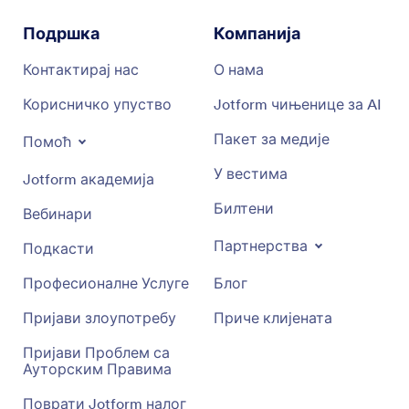
Подршка
Компанија
Контактирај нас
О нама
Корисничко упуство
Jotform чињенице за AI
Пакет за медије
Помоћ
У вестима
Jotform академија
Билтени
Вебинари
Партнерства
Подкасти
Професионалне Услуге
Блог
Пријави злоупотребу
Приче клијената
Пријави Проблем са
Ауторским Правима
Поврати Jotform налог