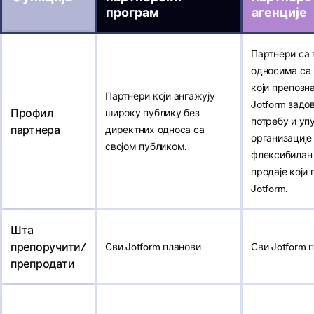
програм
агенције
Партнери са
односима са 
који препозна
Партнери који ангажују
Jotform зад
Профил
широку публику без
потребу и уп
партнера
директних односа са
организације
својом публиком.
флексибилан
продаје који
Jotform.
Шта
препоручити/
Сви Jotform планови
Сви Jotform 
препродати