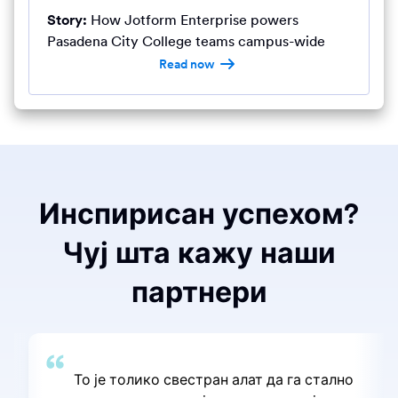
Story:
How Jotform Enterprise powers
Pasadena City College teams campus-wide
Read now
Инспирисан успехом?
Чуј шта кажу наши
партнери
То је толико свестран алат да га стално