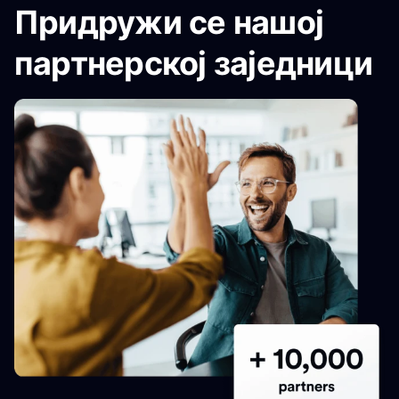
Придружи се нашој
партнерској заједници