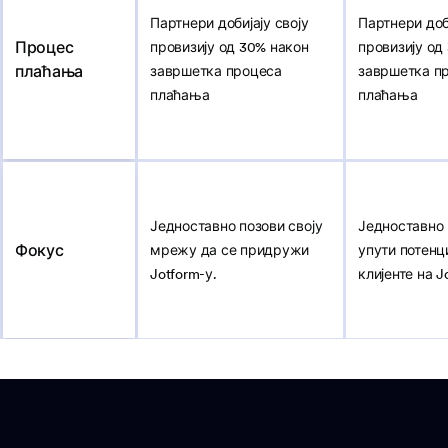
Партнери добијају своју
Партнери доби
Процес
провизију од 30% након
провизију од
плаћања
завршетка процеса
завршетка п
плаћања
плаћања
Једноставно позови своју
Једноставно 
Фокус
мрежу да се придружи
упути потенц
Jotform-у.
клијенте на J