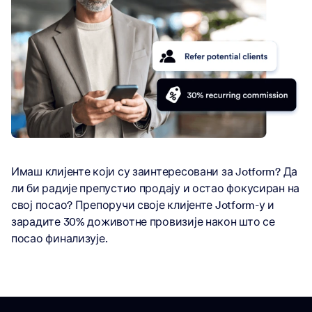
Имаш клијенте који су заинтересовани за Jotform? Да
ли би радије препустио продају и остао фокусиран на
свој посао? Препоручи своје клијенте Jotform-у и
зарадите 30% доживотне провизије након што се
посао финализује.