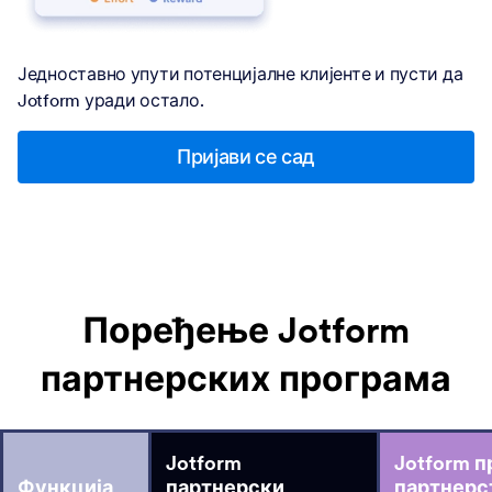
Једноставно упути потенцијалне клијенте и пусти да
Jotform уради остало.
Пријави се сад
Поређење Jotform
партнерских програма
Jotform
Jotform 
Функција
партнерски
партнерс