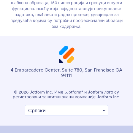
шаблона образаца, 150+ интеграција и превуци и пусти
функционалношћу која поједностављује прикупљање
података, плаћања и радне процесе, дизајниран за
предузећа којима су потребни професионални обрасци
без кодирања.
4 Embarcadero Center, Suite 780, San Francisco CA
94111
© 2026 Jotform Inc. Име „Jotform“ и Jotform лого су
регистровани заштитни знаци компаније Jotform Inc.