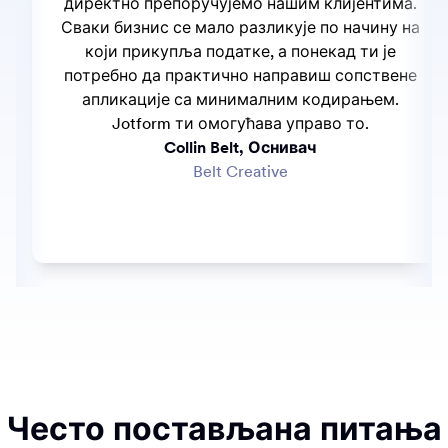
директно препоручујемо нашим клијентима.
Сваки бизнис се мало разликује по начину на
који прикупља податке, а понекад ти је
потребно да практично направиш сопствене
апликације са минималним кодирањем.
Jotform ти омогућава управо то.
Collin Belt,
Оснивач
Belt Creative
Често постављана питања