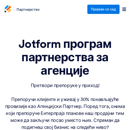
Пријави се сад
Партнерство
Jotform програм
партнерства за
агенције
Претвори препоруке у приход!
Препоручи клијенте и уживај у 30% понављајуће
провизије као Агенцијски Партнер. Поред тога, онима
који препоруче Ентерпрајз планове наш продајни тим
може да закључи посао уместо њих. Спреман да
подигнеш свој бизнис на следећи ниво?