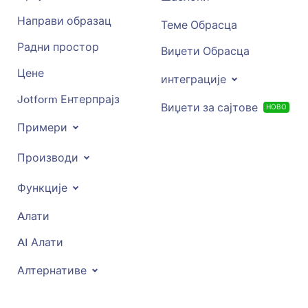
Направи образац
Теме Обрасца
Радни простор
Виџети Обрасца
Цене
интеграције
Jotform Ентерпрајз
Виџети за сајтове
НОВО
Примери
Производи
Функције
Aлати
AI Алати
Алтернативе