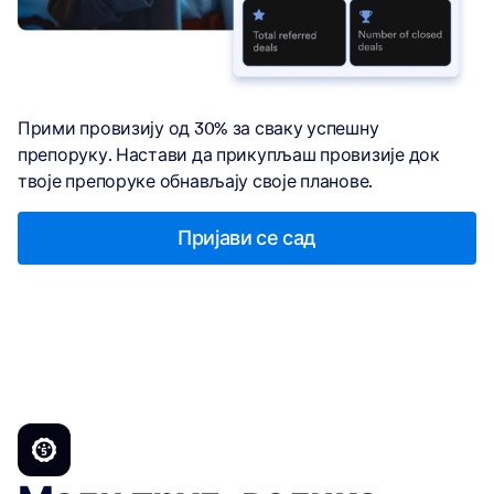
Прими провизију од 30% за сваку успешну
препоруку. Настави да прикупљаш провизије док
твоје препоруке обнављају своје планове.
Пријави се сад