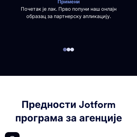
Примени
Почетак је лак. Прво попуни наш онлајн
образац за партнерску апликацију.
Предности Jotform
програма за агенције