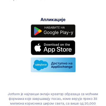
Апликације
Jotform је најлакши онлајн креатор образаца са моћним
формама које завршавају посао, коме верује преко 35
милиона корисника широм света, са више од 20,000