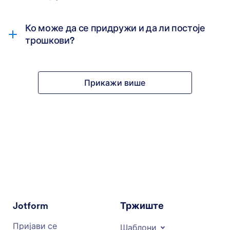
образац за пријаву за
Ко може да се придружи и да ли постоје
агенцијско партнерство
трошкови?
Прикажи више
Jotform
Тржиште
Пријави се
Шаблони