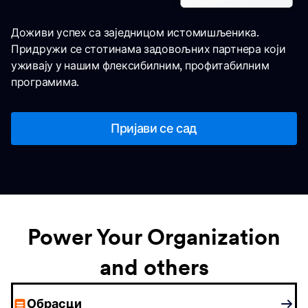
Доживи успех са заједницом истомишљеника.
Придружи се стотинама задовољних партнера који
уживају у нашим флексибилним, профитабилним
програмима.
Пријави се сад
Power Your Organization
and others
Обрасци