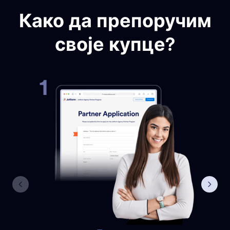
Како да препоручим
своје купце?