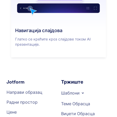
Навигација слајдова
Глатко се крећите кроз слајдове током AI
презентације.
Jotform
Тржиште
Направи образац
Шаблони
Радни простор
Теме Обрасца
Цене
Виџети Обрасца