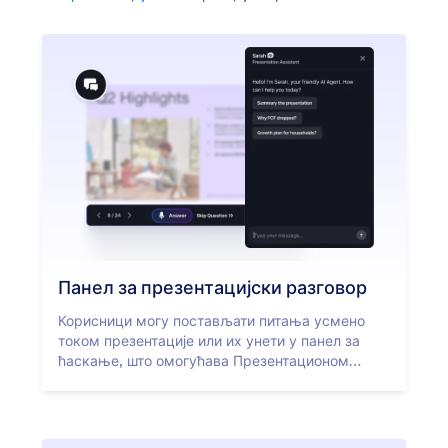
Панел за презентацијски разговор
Корисници могу постављати питања усмено
током презентације или их унети у панел за
ћаскање, што омогућава Презентационом
Агенту да комуницира са корисницима путем
гласа и текста.