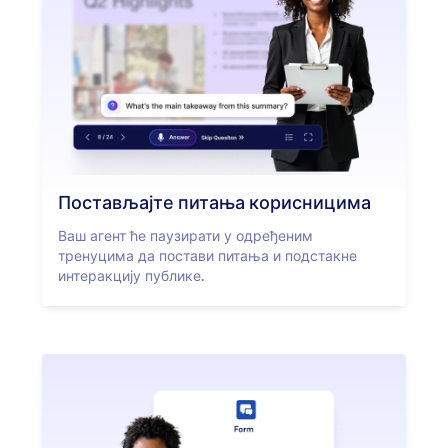
Постављајте питања корисницима
Ваш агент ће паузирати у одређеним
тренуцима да постави питања и подстакне
интеракцију публике.