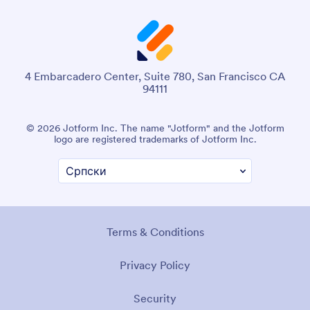
4 Embarcadero Center, Suite 780, San Francisco CA
94111
© 2026 Jotform Inc. Име „Jotform“ и Jotform лого су
регистровани заштитни знаци компаније Jotform Inc.
Услови коришћења
Политика Приватности
Сигурност