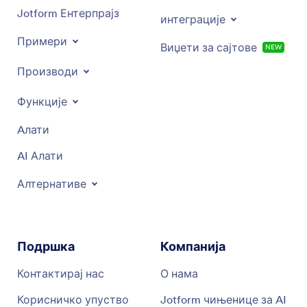
Jotform Ентерпрајз
интеграције
Примери
Виџети за сајтове
НОВО
Производи
Функције
Aлати
AI Алати
Алтернативе
Подршка
Компанија
Контактирај нас
О нама
Корисничко упуство
Jotform чињенице за AI