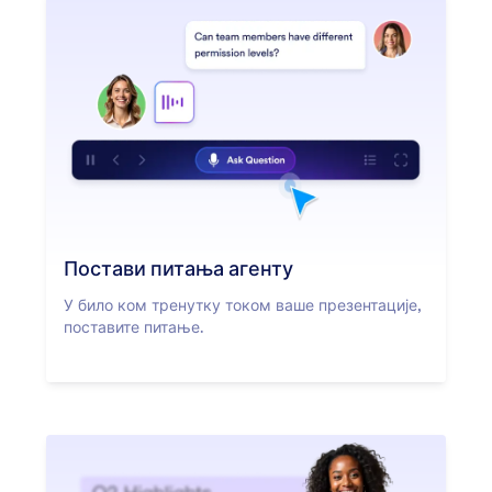
Постави питања агенту
У било ком тренутку током ваше презентације,
поставите питање.