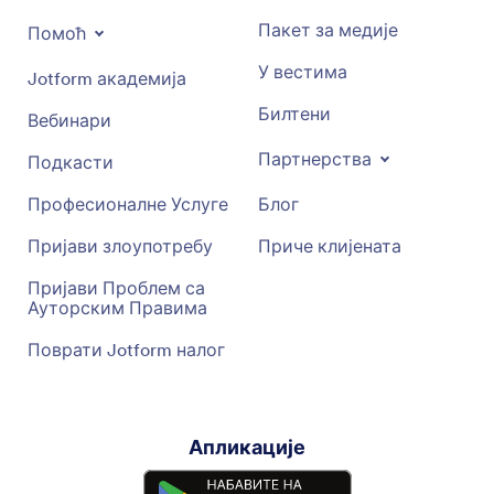
Пакет за медије
Помоћ
У вестима
Jotform академија
Билтени
Вебинари
Партнерства
Подкасти
Професионалне Услуге
Блог
Пријави злоупотребу
Приче клијената
Пријави Проблем са
Ауторским Правима
Поврати Jotform налог
Апликације