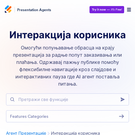
Presentation Agents
Try it now
—
It’s Free!
Интеракција корисника
Омогући попуњавање обрасца на крају
презентација за радње попут заказивања или
плаћања. Одржавај пажњу публике помоћу
флексибилне навигације кроз слајдове и
интерактивних пауза где AI агент поставља
питања.
Претражи све функције
Features Categories
Категорија
Агент Презентације
Интеракција корисника