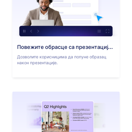
Повежите обрасце са презентацијама
Дозволите корисницима да попуне образац
након презентације.