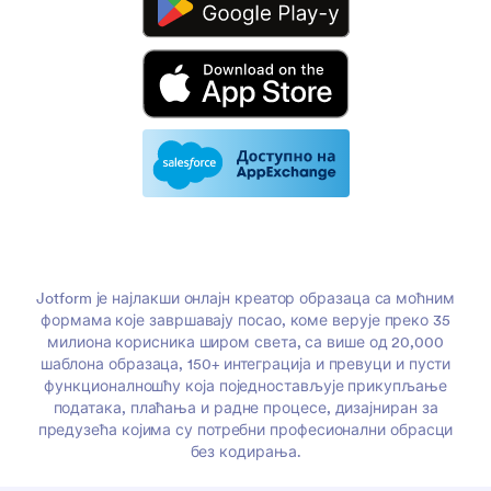
Jotform је најлакши онлајн креатор образаца са моћним
формама које завршавају посао, коме верује преко 35
милиона корисника широм света, са више од 20,000
шаблона образаца, 150+ интеграција и превуци и пусти
функционалношћу која поједностављује прикупљање
података, плаћања и радне процесе, дизајниран за
предузећа којима су потребни професионални обрасци
без кодирања.