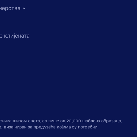
нерства
е клијената
исника широм света, са више од 20,000 шаблона образаца,
, дизајниран за предузећа којима су потребни