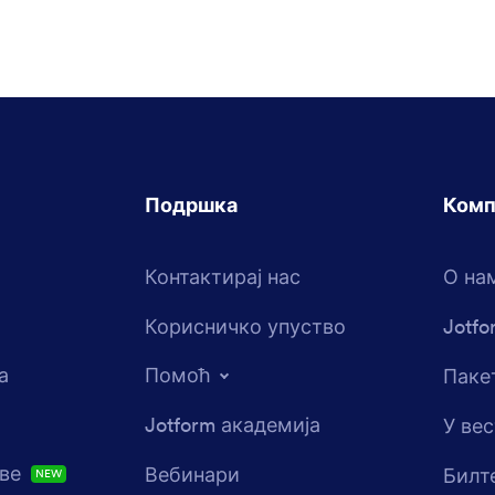
Подршка
Комп
Контактирај нас
О на
Корисничко упуство
Jotfo
а
Помоћ
Пакет
Jotform академија
У ве
ове
Вебинари
Билт
NEW