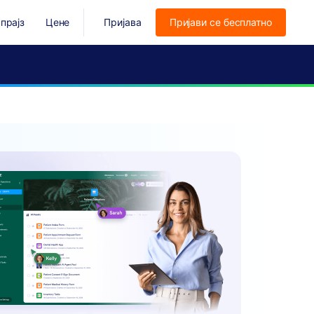
прајз
Цене
Пријава
Пријави се бесплатно