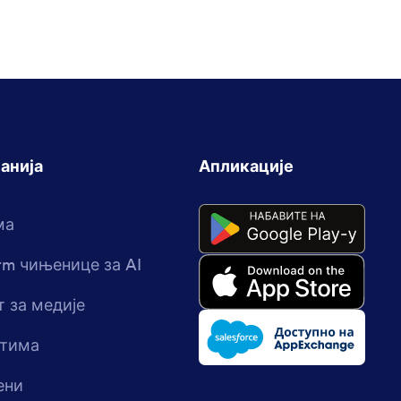
анија
Апликације
ма
rm чињенице за AI
 за медије
стима
ени