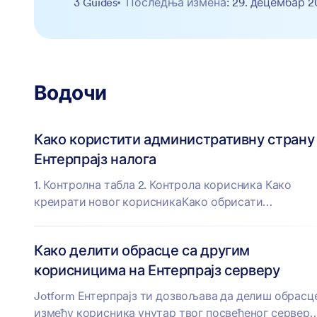
3 Guides
Последња измена
: 29. децембар 2
Водочи
Како користити административну страну
Ентерпрајз налога
1. Контролна табла 2. Контрола корисника Како
креирати новог корисникаКако обрисати
корисникаКако променити тип кориникаКако...
Како делити обрасце са другим
корисницима на Ентерпрајз серверу
Jotform Ентерпрајз ти дозвољава да делиш обрасц
између корисника унутар твог посвећеног сервера