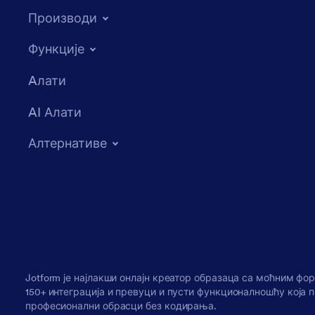
Производи
Функције
Aлати
AI Алати
Алтернативе
Jotform је најлакши онлајн креатор образаца са моћним фо
150+ интеграција и превуци и пусти функционалношћу која
професионални обрасци без кодирања.