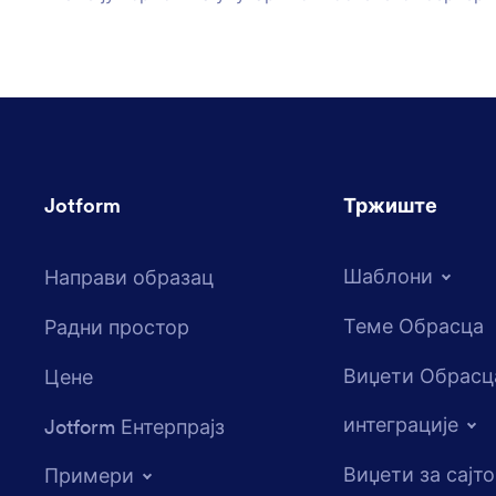
››› Подели приступ конкретном...
Jotform
Тржиште
Шаблони
Направи образац
Теме Обрасца
Радни простор
Виџети Обрасц
Цене
интеграције
Jotform Ентерпрајз
Виџети за сајт
Примери