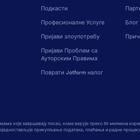
Подкасти
Парт
Професионалне Услуге
Блог
Пријави злоупотребу
Прич
Пријави Проблем са
Ауторским Правима
Поврати Jotform налог
рмама које завршавају посао, коме верује преко 35 милиона кор
 поједностављује прикупљање података, плаћања и радне процесе