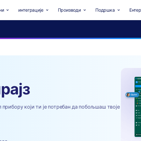
ни
интеграције
Производи
Подршка
Ентер
рајз
 прибору који ти је потребан да побољшаш твоје