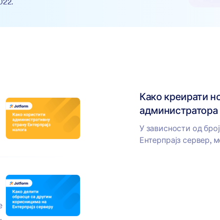
022.
Како креирати н
администратора 
У зависности од број
Ентерпрајз сервер, 
кориснике или адми
новог...
е
: