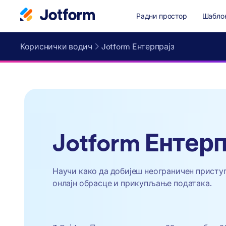
Радни простор
Шабло
Кориснички водич
Jotform Ентерпрајз
Jotform Ентерп
Научи како да добијеш неограничен приступ
онлајн обрасце и прикупљање података.