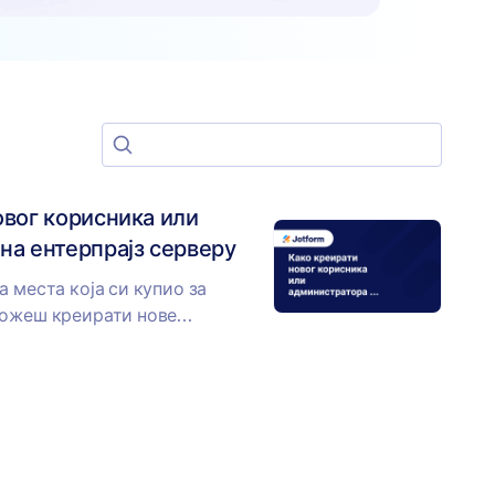
Search for guides
овог корисника или
на ентерпрајз серверу
а места која си купио за
можеш креирати нове
нистраторе. Да креираш