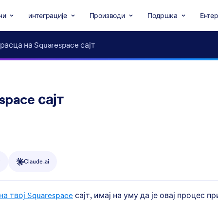
ни
интеграције
Производи
Подршка
Ентер
асца на Squarespace сајт
pace сајт
y
Claude.ai
на твој Squarespace
сајт, имај на уму да је овај процес п