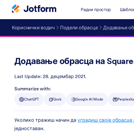
Радни простор
Шабло
Кориснички водич
Подели обрасце
Додавање обр
Додавање обрасца на Squares
Last Update:
28. децембар 2021.
Post ID
Summarize with:
ChatGPT
Grok
Google AI Mode
Perplexit
Уколико тражиш начин да
уградиш своје обрасце 
једноставан.