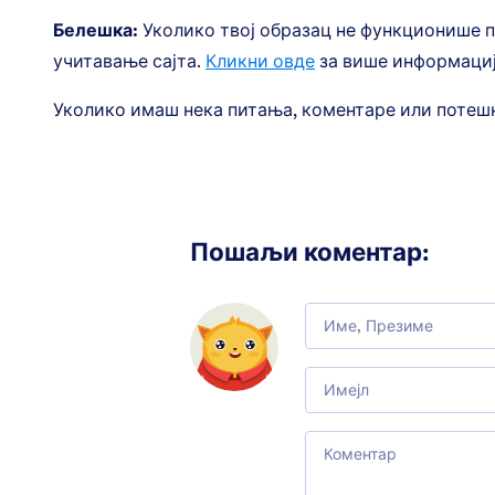
Белешка:
Уколико твој образац не функционише пр
учитавање сајта.
Кликни овде
за више информациј
Уколико имаш нека питања, коментаре или потешк
Пошаљи коментар
:
Comment
Email
Comment