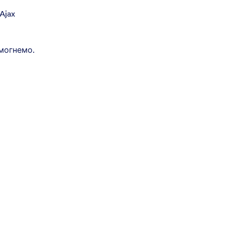
Ajax
могнемо.