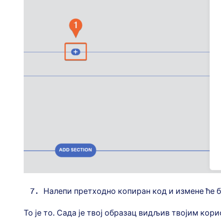
Налепи претходно копиран код и измене ће 
То је то. Сада је твој образац видљив твојим кор