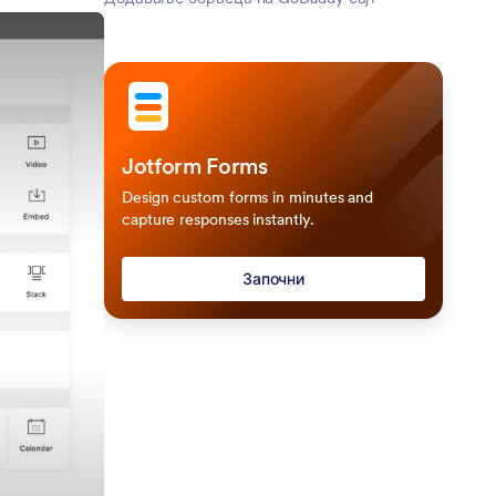
Jotform Forms
Design custom forms in minutes and
capture responses instantly.
Започни