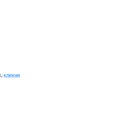
к,
кликни