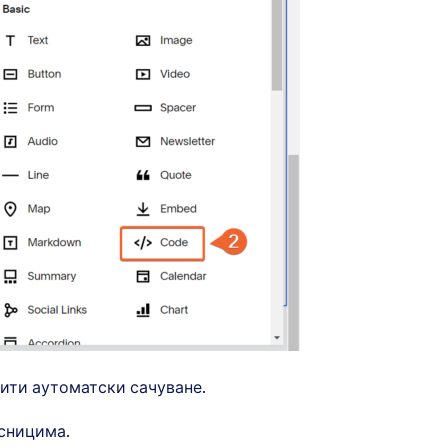
бити аутоматски сачуване.
исницима.