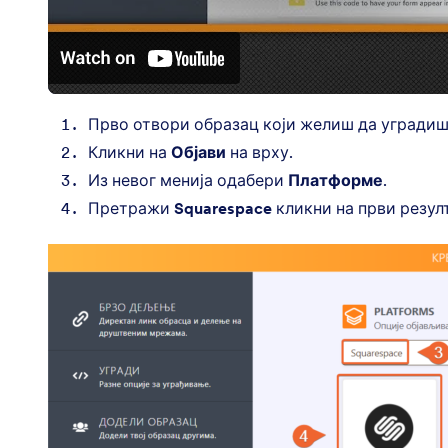
Прво отвори образац који желиш да уградиш у
Кликни на
Објави
на врху.
Из невог менија одабери
Платформе
.
Претражи
Squarespace
кликни на први резулт