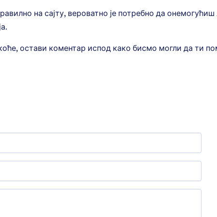
авилно на сајту, вероватно је потребно да онемогућиш 
а.
оће, остави коментар испод како бисмо могли да ти по