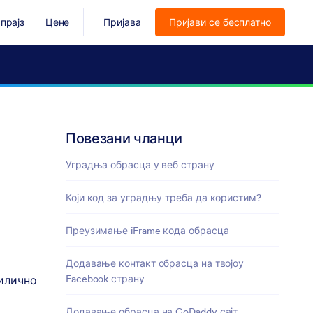
прајз
Цене
Пријава
Пријави се бесплатно
Повезани чланци
Уградња обрасца у веб страну
Који код за уградњу треба да користим?
Преузимање iFrame кода обрасца
Додавање контакт обрасца на твојоу
Facebook страну
рилично
Додавање обрасца на GoDaddy сајт