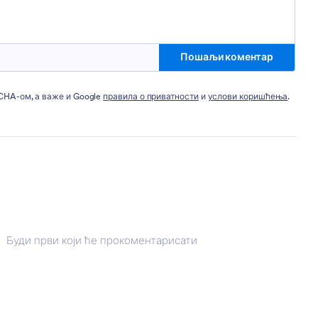
Пошаљи коментар
TCHA-ом, а важе и Google
правила о приватности
и
услови коришћења
.
Буди први који ће прокоментарисати