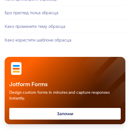
Брз преглед поља обрасца
Како променити тему обрасца
Како користити шаблоне обрасца
Jotform Forms
Design custom forms in minutes and capture responses
instantly.
Започни