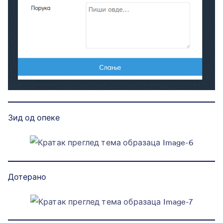
Зид од опеке
Дотерано