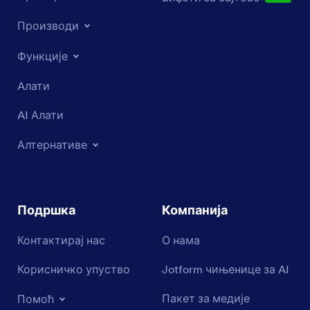
Производи
Функције
Aлати
AI Алати
Алтернативе
Подршка
Компанија
Контактирај нас
О нама
Корисничко упуство
Jotform чињенице за AI
Пакет за медије
Помоћ