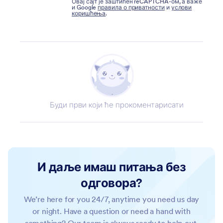
Овај сајт је заштићен reCAPTCHA-ом, а важе
и Google
правила о приватности
и
услови
коришћења
.
Буди први који ће прокоментарисати
И даље имаш питања без
одговора?
We’re here for you 24/7, anytime you need us day
or night. Have a question or need a hand with