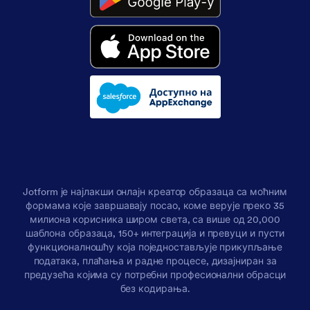
Jotform је најлакши онлајн креатор образаца са моћним
формама које завршавају посао, коме верује преко 35
милиона корисника широм света, са више од 20,000
шаблона образаца, 150+ интеграција и превуци и пусти
функционалношћу која поједностављује прикупљање
података, плаћања и радне процесе, дизајниран за
предузећа којима су потребни професионални обрасци
без кодирања.