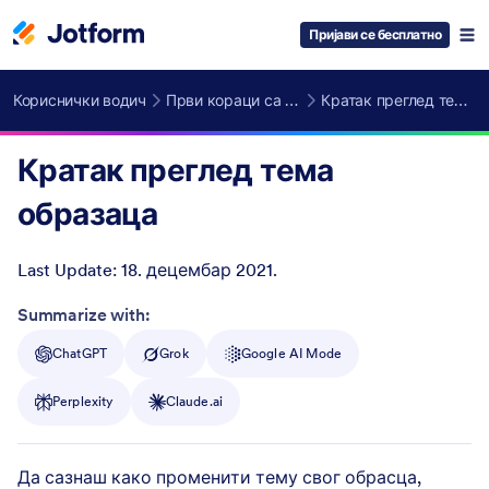
Пријави се бесплатно
Кориснички водич
Први кораци са Jotform-ом
Кратак преглед тема образаца
Кратак преглед тема
образаца
Last Update:
18. децембар 2021.
Post ID
Summarize with:
ChatGPT
Grok
Google AI Mode
Perplexity
Claude.ai
Да сазнаш како променити тему свог обрасца,