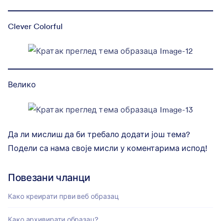
Clever Colorful
Велико
Да ли мислиш да би требало додати још тема?
Подели са нама своје мисли у коментарима испод!
Повезани чланци
Како креирати први веб образац
Како архивирати образац?