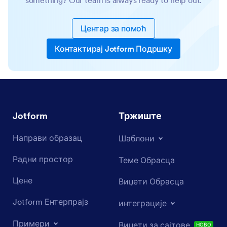
something? Our team is always ready to help out.
Центар за помоћ
Контактирај Jotform Подршку
Jotform
Тржиште
Направи образац
Шаблони
Радни простор
Теме Обрасца
Цене
Виџети Обрасца
Jotform Ентерпрајз
интеграције
Примери
Виџети за сајтове
НОВО