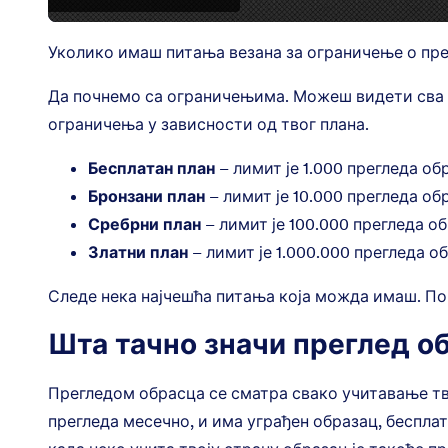
Уколико имаш питања везана за ограничење о прег
Да почнемо са ограничењима. Можеш видети сва
ограничења у зависности од твог плана.
Бесплатан план
– лимит је 1.000 прегледа о
Бронзани план
– лимит је 10.000 прегледа об
Сребрни план
– лимит је 100.000 прегледа о
Златни план
– лимит је 1.000.000 прегледа о
Следе нека најчешћа питања која можда имаш. Пог
Шта тачно значи преглед о
Прегледом обрасца се сматра свако учитавање тво
прегледа месечно, и има уграђен образац, бесплат