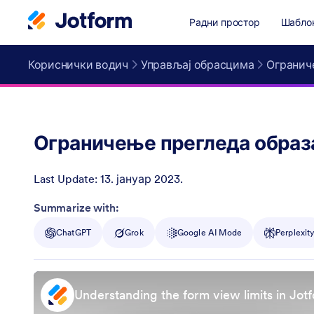
Радни простор
Шабло
Кориснички водич
Управљај обрасцима
Ограниче
Ограничење прегледа образа
Last Update:
13. јануар 2023.
Post ID
Summarize with:
ChatGPT
Grok
Google AI Mode
Perplexit
Understanding the form view limits in Jot