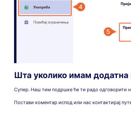
Шта уколико имам додатна
Супер. Наш тим подршке ће ти радо одговорити н
Постави коментар испод или нас контактирај пу