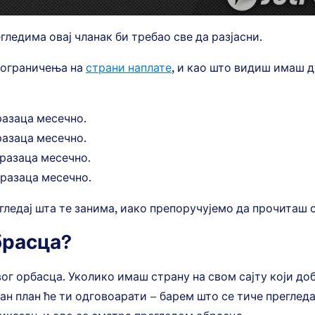
ледима овај чланак би требао све да разјасни.
 ограничења на
страни наплате
, и као што видиш имаш д
бразаца месечно.
разаца месечно.
бразаца месечно.
бразаца месечно.
ледај шта те занима, иако препоручујемо да прочиташ с
брасца?
г орбасца. Уколико имаш страну на свом сајту који доб
ан план ће ти одговоарати – барем што се тиче прегледа