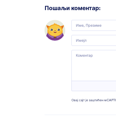
Пошаљи коментар
:
Comment
Email
Comment
Овај сајт је заштићен reCAP