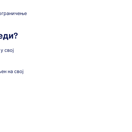
 ограничење
леди?
у свој
ен на свој