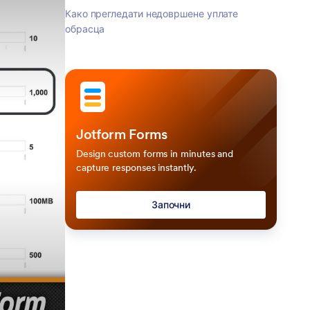
Како прегледати недовршене уплате
обрасца
Jotform Forms
Design custom forms in minutes and
capture responses instantly.
Започни