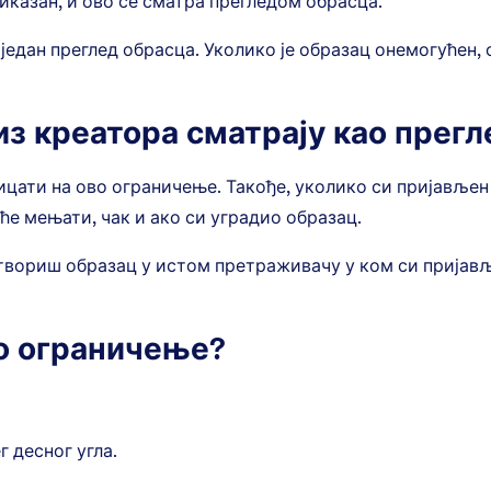
риказан, и ово се сматра прегледом обрасца.
 један преглед обрасца. Уколико је образац онемогућен,
из креатора сматрају као прег
ицати на ово ограничење. Такође, уколико си пријављен 
ће мењати, чак и ако си уградио образац.
твориш образац у истом претраживачу у ком си пријављ
во ограничење?
 десног угла.