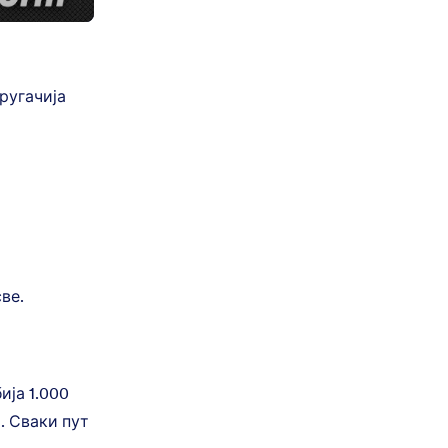
ругачија
ве.
ија 1.000
. Сваки пут