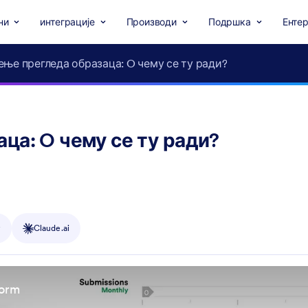
ни
интеграције
Производи
Подршка
Ентер
ње прегледа образаца: O чему се ту ради?
ца: O чему се ту ради?
y
Claude.ai
form