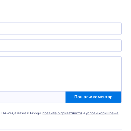
Пошаљи коментар
TCHA-ом, а важе и Google
правила о приватности
и
услови коришћења
.