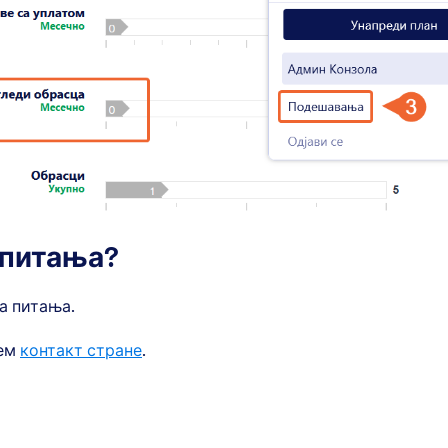
 питања?
а питања.
тем
контакт стране
.