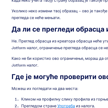
када неко учита твоју страну образац је такође п
Уколико неко измени твој образац – ово је такође
прегледа се неће мењати.
Да ли се прегледи обрасца 
Не. Преглед обрасца из креатора обрасца неће ут
Jotform налог, ограничење прегледа обрасца се не
Како не би користио ово ограничење, мораш да о
Jotform налог.
Где је могуће проверити о
Можеш их погледати на два места:
Кликом на профилну слику профила из горњег
Прегледом стране
Употреба
из налога.