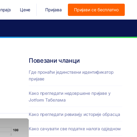
прајз
Цене
Пријава
Пријави се бесплатно
Повезани чланци
Где пронаћи јединствени идентификатор
пријаве
Како прегледати недовршене пријаве у
Jotform Табелама
Како прегледати ревизију историје обрасца
Како сачувати све податке налога одједном