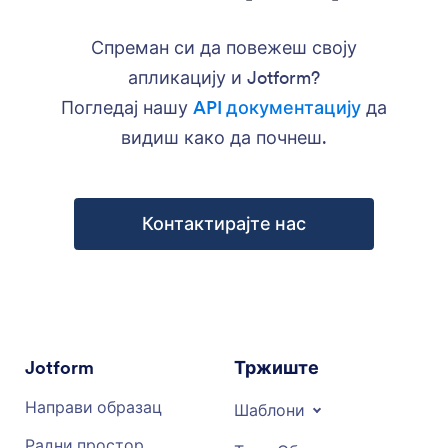
Спреман си да повежеш своју
апликацију и Jotform?
Погледај нашу
API документацију
да
видиш како да почнеш.
Контактирајте нас
Jotform
Тржиште
Направи образац
Шаблони
Радни простор