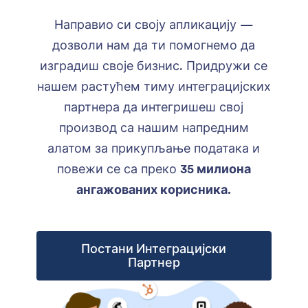
Направио си своју апликацију —
дозволи нам да ти помогнемо да
изградиш своје бизнис. Придружи се
нашем растућем тиму интеграцијских
партнера да интегришеш свој
производ са нашим напредним
алатом за прикупљање података и
повежи се са преко
35 милиона
ангажованих корисника.
Постани Интеграцијски
Партнер