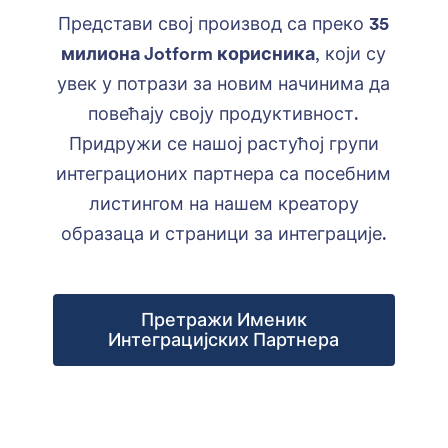
Представи свој производ са преко
35
милиона Jotform корисника
, који су
увек у потрази за новим начинима да
повећају своју продуктивност.
Придружи се нашој растућој групи
интеграционих партнера са посебним
листингом на нашем креатору
образаца и страници за интеграције.
Претражи Именик
Интеграцијских Партнера