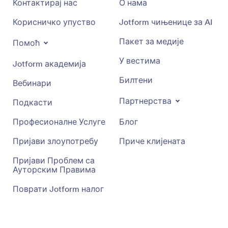
Контактирај нас
О нама
Корисничко упуство
Jotform чињенице за AI
Пакет за медије
Помоћ
У вестима
Jotform академија
Билтени
Вебинари
Партнерства
Подкасти
Професионалне Услуге
Блог
Пријави злоупотребу
Приче клијената
Пријави Проблем са
Ауторским Правима
Поврати Jotform налог