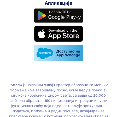
Апликације
Jotform је најлакши онлајн креатор образаца са моћним
формама које завршавају посао, коме верује преко 35
милиона корисника широм света, са више од 20,000
шаблона образаца, 150+ интеграција и превуци и пусти
функционалношћу која поједностављује прикупљање
података, плаћања и радне процесе, дизајниран за
предузећа којима су потребни професионални обрасци