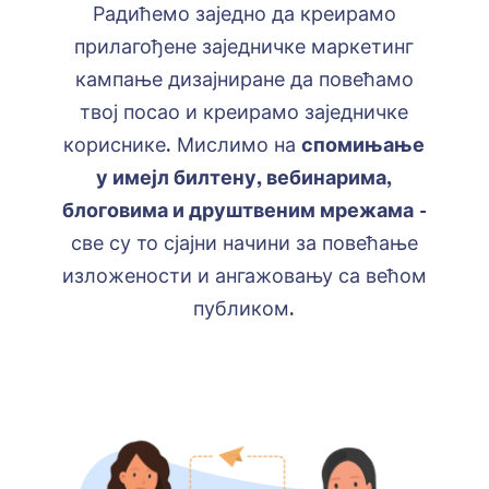
Радићемо заједно да креирамо
прилагођене заједничке маркетинг
кампање дизајниране да повећамо
твој посао и креирамо заједничке
кориснике. Мислимо на
спомињање
у имејл билтену, вебинарима,
блоговима и друштвеним мрежама
-
све су то сјајни начини за повећање
изложености и ангажовању са већом
публиком.