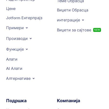
Теме Обрасца
Цене
Виџети Обрасца
Jotform Ентерпрајз
интеграције
Примери
Виџети за сајтове
NEW
Производи
Функције
Aлати
AI Алати
Алтернативе
Подршка
Компанија