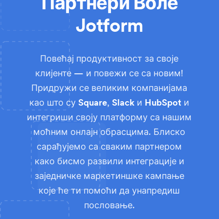
Партнери Воле
Jotform
Повећај продуктивност за своје
клијенте — и повежи се са новим!
Придружи се великим компанијама
као што су
Square
,
Slack
и
HubSpot
и
интегриши своју платформу са нашим
моћним онлајн обрасцима. Блиско
сарађујемо са сваким партнером
како бисмо развили интеграције и
заједничке маркетиншке кампање
које ће ти помоћи да унапредиш
пословање.