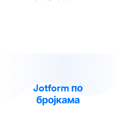
Jotform по
бројкама