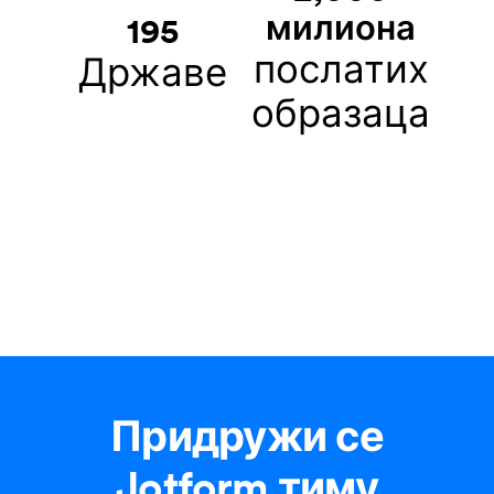
милиона
195
послатих
Државе
образаца
Придружи се
Jotform тиму