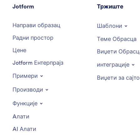
Jotform
Тржиште
Направи образац
Шаблони
Радни простор
Теме Обрасца
Цене
Виџети Обрасц
Jotform Ентерпрајз
интеграције
Примери
Виџети за сајт
Производи
Функције
Aлати
AI Алати