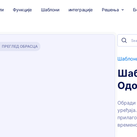
ти
Функције
Шаблони
интеграције
Решења
Е
ПРЕГЛЕД ОБРАСЦА
Шаблони
Шаб
Одо
Обради 
уређаја
прилаго
временс