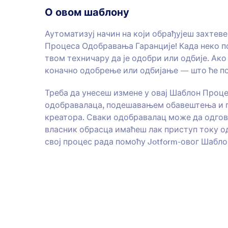
О овом шаблону
Аутоматизуј начин на који обрађујеш захтеве
Процеса Одобравања Гаранције! Када неко по
твом техничару да је одобри или одбије. Ак
коначно одобрење или одбијање — што ће по
Треба да унесеш измене у овај Шаблон Проц
одобравалаца, подешавањем обавештења и п
креатора. Сваки одобравалац може да одгово
власник обрасца имаћеш лак приступ току о
свој процес рада помоћу Jotform-овог Шабл