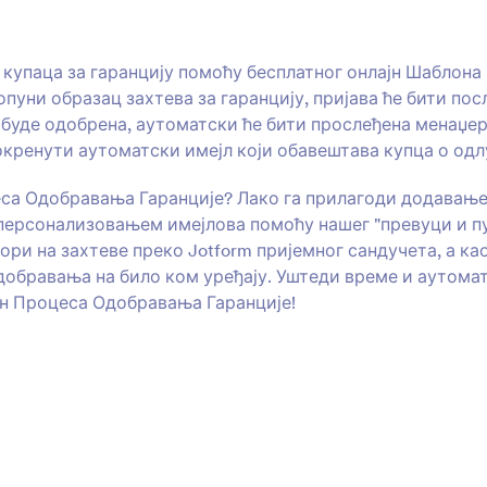
 купаца за гаранцију помоћу бесплатног онлајн Шаблона
пуни образац захтева за гаранцију, пријава ће бити пос
о буде одобрена, аутоматски ће бити прослеђена менаџер
кренути аутоматски имејл који обавештава купца о одл
еса Одобравања Гаранције? Лако га прилагоди додавањ
ерсонализовањем имејлова помоћу нашег "превуци и п
ри на захтеве преко Jotform пријемног сандучета, а ка
добравања на било ком уређају. Уштеди време и аутомат
он Процеса Одобравања Гаранције!