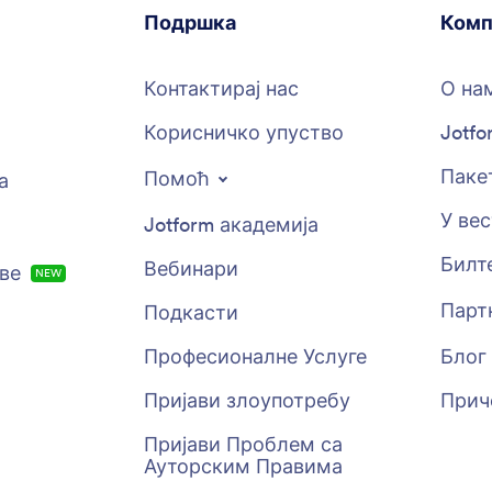
Подршка
Комп
Контактирај нас
О на
Корисничко упуство
Jotfo
Пакет
Помоћ
а
У ве
Jotform академија
Билт
Вебинари
ове
НОВО
Парт
Подкасти
Професионалне Услуге
Блог
Пријави злоупотребу
Прич
Пријави Проблем са
Ауторским Правима