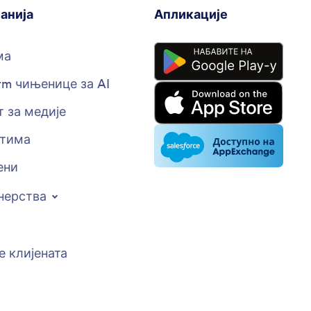
анија
Апликације
ма
rm чињенице за AI
 за медије
стима
ени
нерства
е клијената