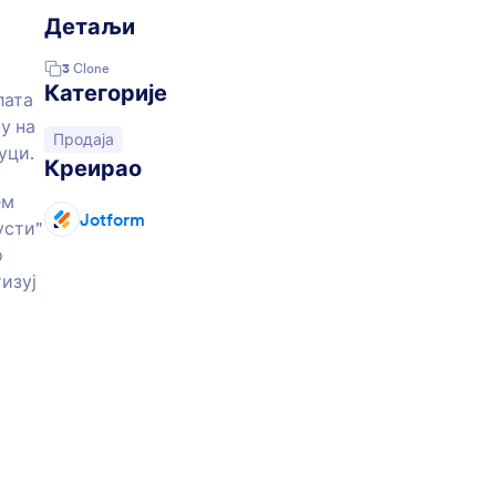
Детаљи
3
Clone
Категорије
лата
у на
Иди на категорију:
Продаја
уци.
Креирао
ем
Jotform
усти"
о
изуј