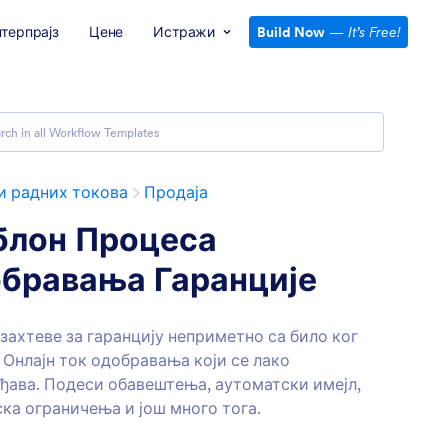
нтерпрајз
Цене
Истражи
Build Now
—
It’s Free!
 радних токова
Продаја
лон Процеса
бравања Гаранције
захтеве за гаранцију неприметно са било ког
. Онлајн ток одобравања који се лако
ђава. Подеси обавештења, аутоматски имејл,
ка ограничења и још много тога.