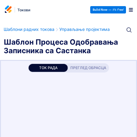
Токови
Build Now
—
It’s Free!
Шаблони радних токова
Управљање пројектима
Шаблон Процеса Одобравања
Записника са Састанка
ТОК РАДА
ПРЕГЛЕД ОБРАСЦА