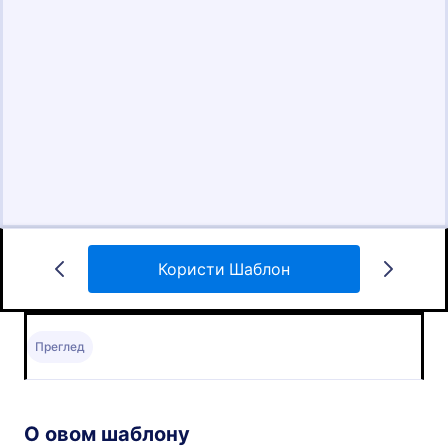
Користи Шаблон
Преглед
О овом шаблону