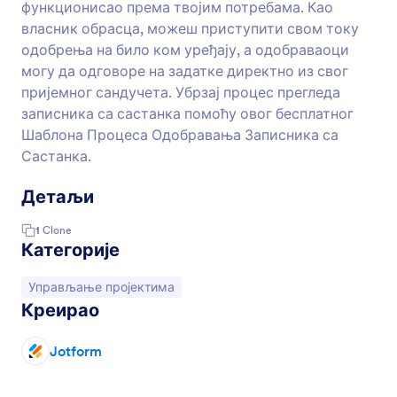
функционисао према твојим потребама. Као
власник обрасца, можеш приступити свом току
одобрења на било ком уређају, а одобраваоци
могу да одговоре на задатке директно из свог
пријемног сандучета. Убрзај процес прегледа
записника са састанка помоћу овог бесплатног
Шаблона Процеса Одобравања Записника са
Састанка.
Детаљи
1
Clone
Категорије
Иди на категорију:
Управљање пројектима
Креирао
Jotform