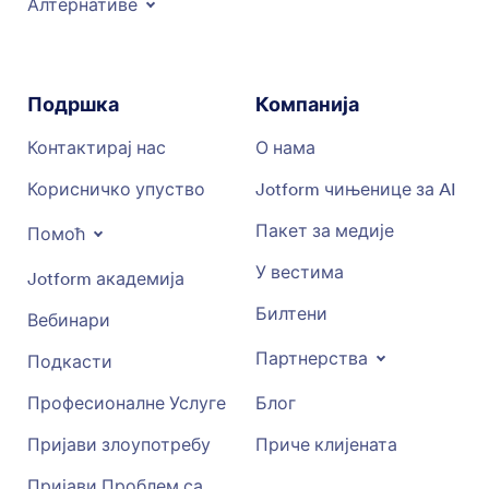
Алтернативе
Подршка
Компанија
Контактирај нас
О нама
Корисничко упуство
Jotform чињенице за AI
Пакет за медије
Помоћ
У вестима
Jotform академија
Билтени
Вебинари
Партнерства
Подкасти
Професионалне Услуге
Блог
Пријави злоупотребу
Приче клијената
Пријави Проблем са