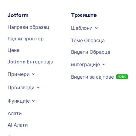
Jotform
Тржиште
Направи образац
Шаблони
Радни простор
Теме Обрасца
Цене
Виџети Обрасца
Jotform Ентерпрајз
интеграције
Примери
Виџети за сајтове
НОВО
Производи
Функције
Aлати
AI Алати