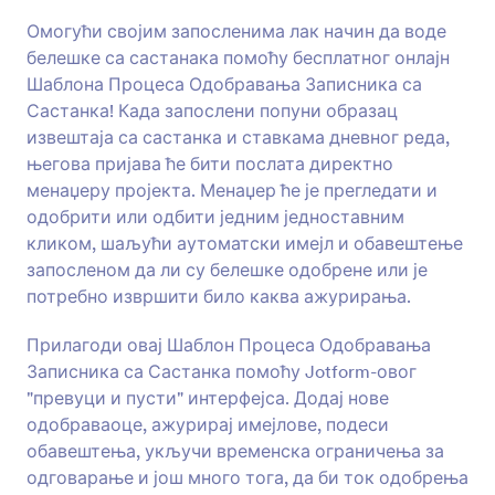
Омогући својим запосленима лак начин да воде
белешке са састанака помоћу бесплатног онлајн
Шаблона Процеса Одобравања Записника са
Састанка! Када запослени попуни образац
извештаја са састанка и ставкама дневног реда,
његова пријава ће бити послата директно
менаџеру пројекта. Менаџер ће је прегледати и
одобрити или одбити једним једноставним
кликом, шаљући аутоматски имејл и обавештење
запосленом да ли су белешке одобрене или је
потребно извршити било каква ажурирања.
Прилагоди овај Шаблон Процеса Одобравања
Записника са Састанка помоћу Jotform-овог
"превуци и пусти" интерфејса. Додај нове
одобраваоце, ажурирај имејлове, подеси
обавештења, укључи временска ограничења за
одговарање и још много тога, да би ток одобрења