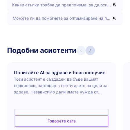
Какви стъпки трябва да предприема, за да осигуря съотв
Можете ли да помогнете за оптимизиране на процеса на 
Подобни асистенти
Попитайте AI за здраве и благополучие
Този асистент е създаден да бъде вашият
подкрепящ партньор в постигането на цели за
здраве. Независимо дали имате нужда от
насоки за започване на нова фитнес рутина,
прозрения за здравословни хранителни
навици или съвети за управление на стреса и
подобряване на психичното здраве,
Говорете сега
асистентът предоставя практични съвети,