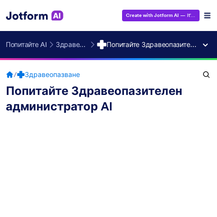
Create with Jotform AI
— It's Free!
Попитайте AI
Здравеопазване
Попитайте Здравеопазителен администратор AI
/
Здравеопазване
Попитайте Здравеопазителен
администратор AI