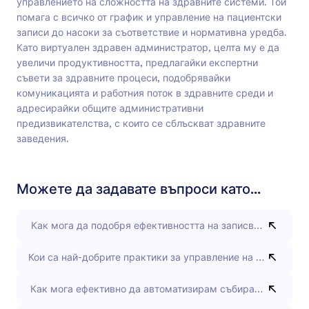
управлението на сложността на здравните системи. Той
помага с всичко от график и управление на пациентски
записи до насоки за съответствие и нормативна уредба.
Като виртуален здравен администратор, целта му е да
увеличи продуктивността, предлагайки експертни
съвети за здравните процеси, подобрявайки
комуникацията и работния поток в здравните среди и
адресирайки общите административни
предизвикателства, с които се сблъскват здравните
заведения.
Можете да задавате въпроси като...
Как мога да подобря ефективността на записванията на п
Кои са най-добрите практики за управление на електронн
Как мога ефективно да автоматизирам събирането на обр