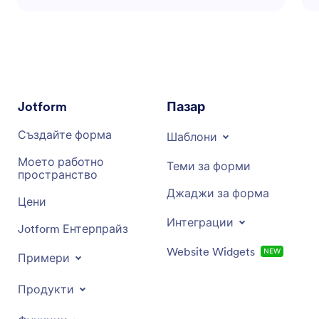
съобразени с вашите нужди. Той акцентира
върху емпатията, подкрепата и споделянето
на надеждни практики за здраве. Асистентът е
готов да ви помогне да преминете през
предизвикателства и да празнувате успехи по
пътя към по-здравословен начин на живот.
Jotform
Пазар
Създайте форма
Шаблони
Моето работно
Теми за форми
пространство
Джаджи за форма
Цени
Интеграции
Jotform Ентерпрайз
Website Widgets
NEW
Примери
Продукти