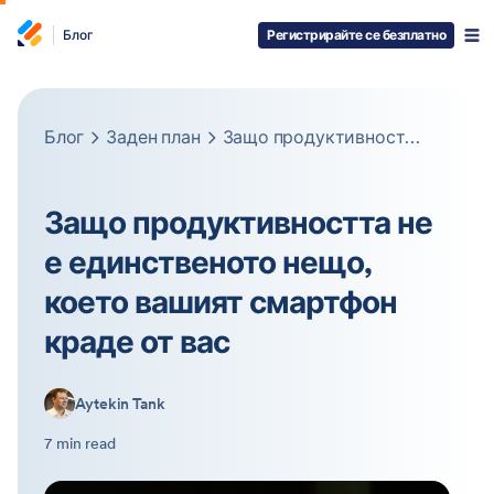
Блог
Регистрирайте се безплатно
Блог
Заден план
Защо продуктивността не е единственото нещо, което вашият смартфон краде от вас
Защо продуктивността не
е единственото нещо,
което вашият смартфон
краде от вас
Aytekin Tank
7 min read