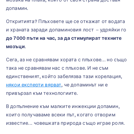
допамин.
Откритията? Плъховете ще се откажат от водата
и храната заради допаминовия лост – удряйки го
до 7000 пъти на час, за да стимулират техните
мозъци
.
Сега, аз не сравнявам хората с плъхове… но също
така не сравнявам нас с плъхове. И не съм
единственият, който забелязва тази корелация,
някои експерти вярват
, че допаминът ни е
привързал към технологиите.
В допълнение към малките инжекции допамин,
които получаваме всеки път, когато отворим
известие… човешката природа също играе роля.