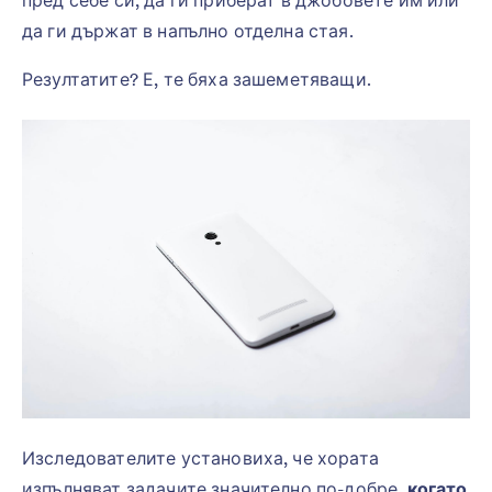
пред себе си, да ги приберат в джобовете им или
да ги държат в напълно отделна стая.
Резултатите? Е, те бяха зашеметяващи.
Изследователите установиха, че хората
изпълняват задачите значително по-добре,
когато