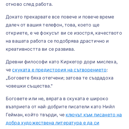
отново след работа.
Докато прекарвате все повече и повече време
далеч от вашия телефон, това, което ще
откриете, е че фокусът ви се изостря, качеството
на вашата работа се подобрява драстично и
креативността ви се развива.
Древни философи като Киркегор дори мислеха,
че
скуката е предистория на сътворението
:
„Боговете бяха отегчени; затова те създадоха
човешки същества.”
Боговете или не, вярата в скуката е широко
възприета от най-добрите писатели като Нийл
Гейман, който твърди, че
ключът към писането на
добра художествена литература е да си