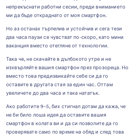
непрекъснати работни сесии, преди вниманието
ми да бъде откраднато от моя смартфон.
Но аз останах търпелив и устойчив и сега тези
два часа паузи се чувстват по-скоро, като мини
ваканция вместо отегляне от технологии.
Така че, не скачайте в дълбокото утре и не
изхвърляйте вашия смартфон през прозореца. Но
вместо това предизвикайте себе си да го
оставите в другата стая за един час. Оттам
увеличете до два часа и така нататък.
Ако работите 9–5, бих стигнал дотам да кажа, че
не би било лоша идея да оставите вашия
смартфон в колата ви и да си позволите да го
проверявате само по време на обяд и след това