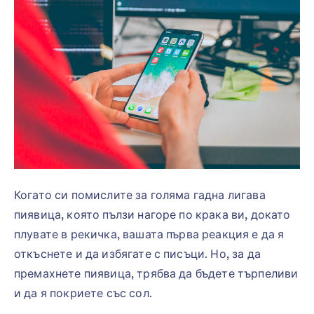
Когато си помислите за голяма гадна лигава
пиявица, която пълзи нагоре по крака ви, докато
плувате в рекичка, вашата първа реакция е да я
откъснете и да избягате с писъци. Но, за да
премахнете пиявица, трябва да бъдете търпеливи
и да я покриете със сол.