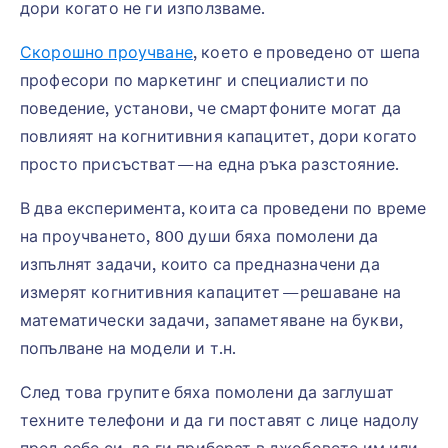
дори когато не ги използваме.
Скорошно проучване
, което е проведено от шепа
професори по маркетинг и специалисти по
поведение, установи, че смартфоните могат да
повлияят на когнитивния капацитет, дори когато
просто присъстват — на една ръка разстояние.
В два експеримента, коита са проведени по време
на проучването, 800 души бяха помолени да
изпълнят задачи, които са предназначени да
измерят когнитивния капацитет — решаване на
математически задачи, запаметяване на букви,
попълване на модели и т.н.
След това групите бяха помолени да заглушат
техните телефони и да ги поставят с лице надолу