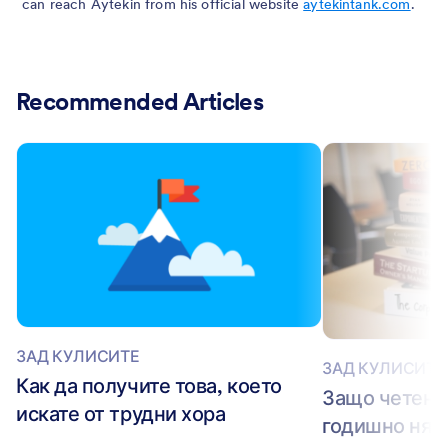
can reach Aytekin from his official website
aytekintank.com
.
Recommended Articles
ЗАД КУЛИСИТЕ
ЗАД КУЛИСИТЕ
Как да получите това, което
Защо четенет
искате от трудни хора
годишно няма