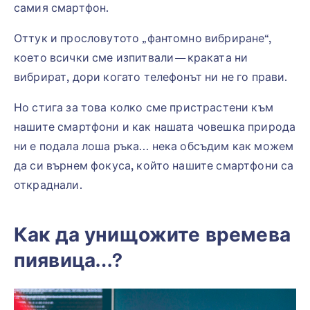
самия смартфон.
Оттук и прословутото „фантомно вибриране“,
което всички сме изпитвали — краката ни
вибрират, дори когато телефонът ни не го прави.
Но стига за това колко сме пристрастени към
нашите смартфони и как нашата човешка природа
ни е подала лоша ръка… нека обсъдим как можем
да си върнем фокуса, който нашите смартфони са
откраднали.
Как да унищожите времева
пиявица…?