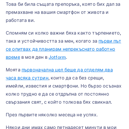
Това би била същата препоръка, която бих дал за
премахване на вашия смартфон от живота и
работата ви.
Спомням си колко важни бяха както търпението,
така и устойчивостта за мен, когато за
първи път
се опитвах да планирам непрекъснато работно
време
в моя ден в
Jotform
.
Моята
първоначална цел беше да отделям два
часа всяка сутрин
, които да са без срещи,
имейли, известия и смартфони. Но бързо осъзнах
колко трудно е да се отдръпна от постоянно
свързания свят, с който толкова бях свикнал.
През първите няколко месеца не успях.
Някои дни имах само петнадесет минути в мои