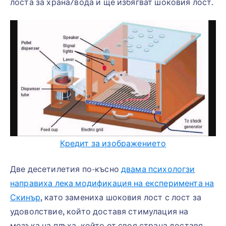
лоста за храна/вода и ще избягват шоковия лост.
Кредит за изображението
Две десетилетия по-късно
двама психологзи
направиха лека модификация на експеримента на
Скинър
, като замениха шоковия лост с лост за
удоволствие, който доставя стимулация на
мозъка на плъха, който от своя страна доставя