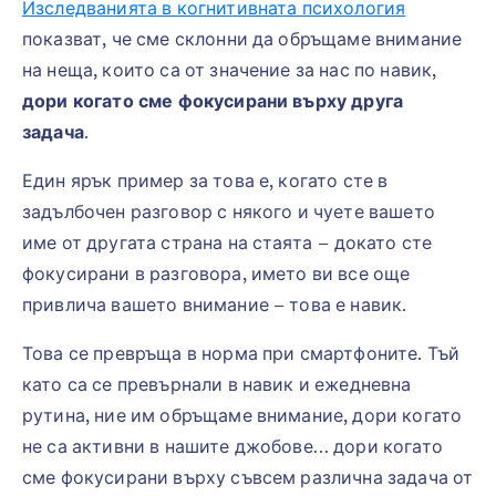
Изследванията в когнитивната психология
показват, че сме склонни да обръщаме внимание
на неща, които са от значение за нас по навик,
дори когато сме фокусирани върху друга
задача
.
Един ярък пример за това е, когато сте в
задълбочен разговор с някого и чуете вашето
име от другата страна на стаята – докато сте
фокусирани в разговора, името ви все още
привлича вашето внимание – това е навик.
Това се превръща в норма при смартфоните. Тъй
като са се превърнали в навик и ежедневна
рутина, ние им обръщаме внимание, дори когато
не са активни в нашите джобове… дори когато
сме фокусирани върху съвсем различна задача от