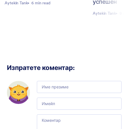
успешен
Aytekin Tank
6 min read
Aytekin Tank
9 mi
Изпратете коментар
:
Comment
Email
Comment