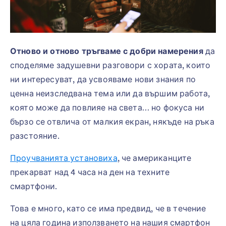
Отново и отново тръгваме с добри намерения
да
споделяме задушевни разговори с хората, които
ни интересуват, да усвояваме нови знания по
ценна неизследвана тема или да вършим работа,
която може да повлияе на света… но фокуса ни
бързо се отвлича от малкия екран, някъде на ръка
разстояние.
Проучванията установиха
, че американците
прекарват над 4 часа на ден на техните
смартфони.
Това е много, като се има предвид, че в течение
на цяла година използването на нашия смартфон