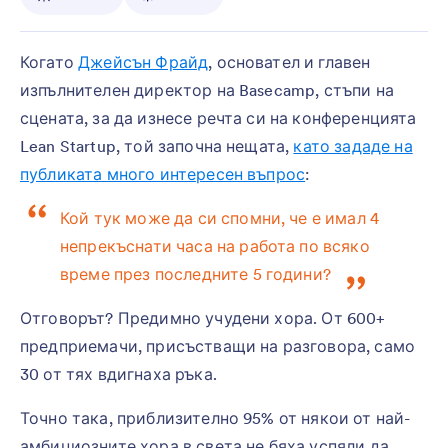
Когато
Джейсън Фрайд
, основател и главен
изпълнителен директор на Basecamp, стъпи на
сцената, за да изнесе речта си на конференцията
Lean Startup, той започна нещата,
като зададе на
публиката много интересен въпрос
:
Кой тук може да си спомни, че е имал 4
непрекъснати часа на работа по всяко
време през последните 5 години?
Отговорът? Предимно учудени хора. От 600+
предприемачи, присъстващи на разговора, само
30 от тях вдигнаха ръка.
Точно така, приблизително 95% от някои от най-
амбициозните хора в света не бяха успяли да