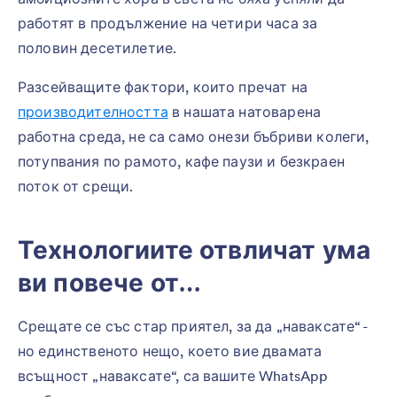
работят в продължение на четири часа за
половин десетилетие.
Разсейващите фактори, които пречат на
производителността
в нашата натоварена
работна среда, не са само онези бъбриви колеги,
потупвания по рамото, кафе паузи и безкраен
поток от срещи.
Технологиите отвличат ума
ви повече от…
Срещате се със стар приятел, за да „наваксате“ -
но единственото нещо, което вие двамата
всъщност „наваксате“, са вашите WhatsApp