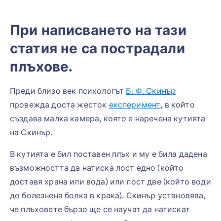
При написването на тази
статия не са пострадали
плъхове.
Преди близо век психологът
Б. Ф. Скинър
провежда доста жесток
експеримент
, в който
създава малка камера, която е наречена кутията
на Скинър.
В кутията е бил поставен плъх и му е била дадена
възможността да натиска лост едно (който
доставя храна или вода) или лост две (който води
до болезнена болка в крака). Скинър установява,
че плъховете бързо ще се научат да натискат