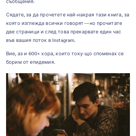
съобщения.
Сядате, за да прочетете най-накрая тази книга, за
която изглежда всички говорят — но прочитате
две страници и след това прекарвате един час
във вашия поток в Instagram.
Вие, аз и 600+ хора, които току-що споменах се
борим от епидемия.