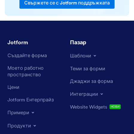
Свържете се с Jotform поддръжката
Jotform
Пазар
Създайте форма
Шаблони
Моето работно
Теми за форми
пространство
Джаджи за форма
Цени
Интеграции
Jotform Ентерпрайз
Website Widgets
НОВИ
Примери
Продукти