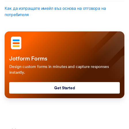
Как да изпращате имейл въз основа на отговора на
потребителя
Jotform Forms
Design custom forms in minutes and capture responses
instantly.
Get Started