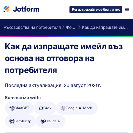
Регистрирайте се безплатно
Ръководства на потребителя
Формови Имейли
Как да изпращате имейл въз основа на отговора на потребителя
Как да изпращате имейл въз
основа на отговора на
потребителя
Последна актуализация:
20 август 2021 г.
Post ID
Summarize with:
ChatGPT
Grok
Google AI Mode
Perplexity
Claude.ai