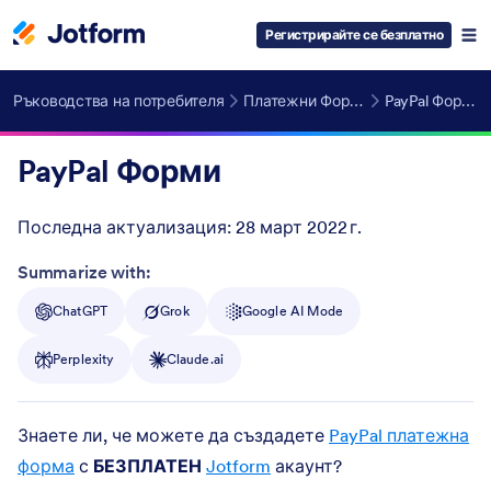
Регистрирайте се безплатно
Ръководства на потребителя
Платежни Форми
PayPal Форми
PayPal Форми
Последна актуализация:
28 март 2022 г.
Post ID
Summarize with:
ChatGPT
Grok
Google AI Mode
Perplexity
Claude.ai
Знаете ли, че можете да създадете
PayPal платежна
форма
с
БЕЗПЛАТЕН
Jotform
акаунт?