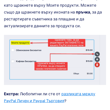
като щракнете върху Моите продукти. Можете
също да щракнете върху иконата на
пръчка
, за да
рестартирате съветника за плащане и да
актуализирате данните за продукта си.
Екстра:
Любопитни ли сте от
разликата между
PayPal Личен и Paypal Търговия
?