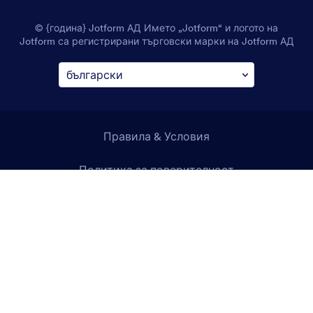
© {година} Jotform АД Името „Jotform“ и логото на
Jotform са регистрирани търговски марки на Jotform АД
Правила & Условия
Политика за поверителност
Сигурност
Декларация за достъпност
Anti-Slavery Policy