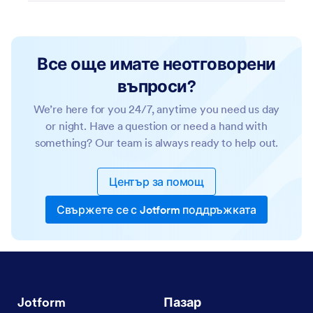
Все още имате неотговорени
въпроси?
We’re here for you 24/7, anytime you need us day
or night. Have a question or need a hand with
something? Our team is always ready to help out.
Център за помощ
Свържете се с Jotform поддръжката
Jotform
Пазар