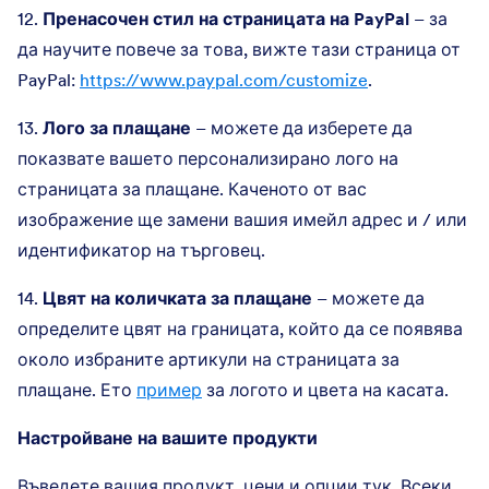
12.
Пренасочен стил на страницата на PayPal
– за
да научите повече за това, вижте тази страница от
PayPal:
https://www.paypal.com/customize
.
13.
Лого за плащане
– можете да изберете да
показвате вашето персонализирано лого на
страницата за плащане. Каченото от вас
изображение ще замени вашия имейл адрес и / или
идентификатор на търговец.
14.
Цвят на количката за плащане
– можете да
определите цвят на границата, който да се появява
около избраните артикули на страницата за
плащане. Ето
пример
за логото и цвета на касата.
Настройване на вашите продукти
Въведете вашия продукт, цени и опции тук. Всеки