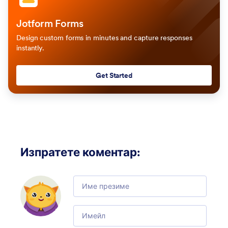
Jotform Forms
Design custom forms in minutes and capture responses
instantly.
Get Started
Изпратете коментар
:
Comment
Email