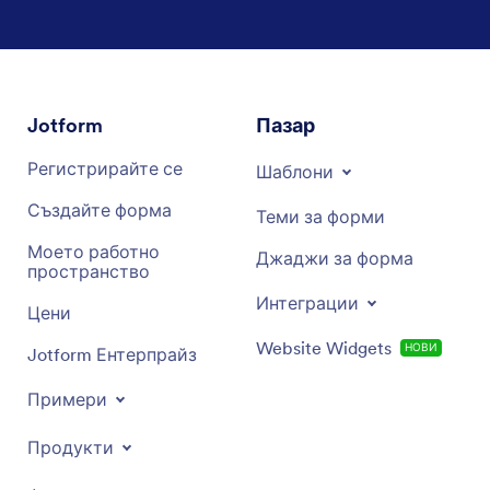
Jotform
Пазар
Регистрирайте се
Шаблони
Създайте форма
Теми за форми
Моето работно
Джаджи за форма
пространство
Интеграции
Цени
Website Widgets
НОВИ
Jotform Ентерпрайз
Примери
Продукти