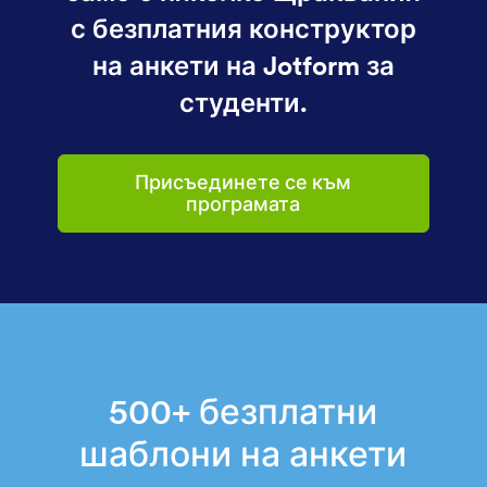
с безплатния конструктор
на анкети на Jotform за
студенти.
Присъединете се към
програмата
500+ безплатни
шаблони на анкети