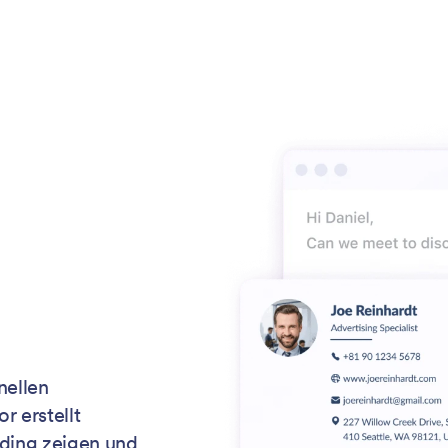
nellen
r erstellt
nding zeigen und