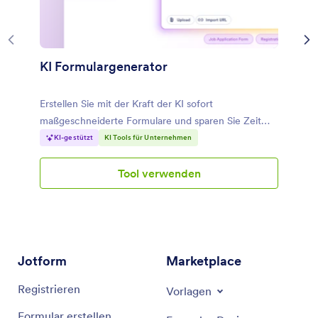
KI Formulargenerator
Erstellen Sie mit der Kraft der KI sofort
maßgeschneiderte Formulare und sparen Sie Zeit
und Mühe.
KI-gestützt
KI Tools für Unternehmen
Tool verwenden
KI Formulargenerator
Jotform
Marketplace
Registrieren
Vorlagen
Formular erstellen