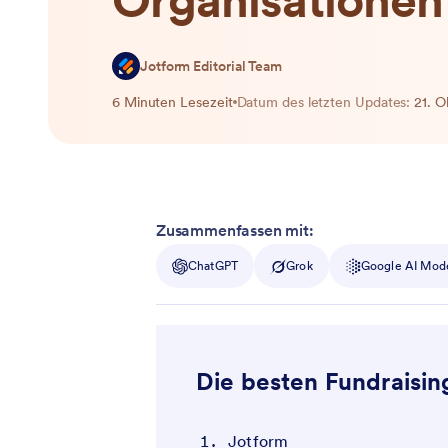
Organisationen
Jotform Editorial Team
6 Minuten Lesezeit
Datum des letzten Updates:
21. 
Zusammenfassen mit:
ChatGPT
Grok
Google AI Mod
Die besten Fundraisin
Jotform