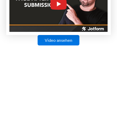
Speichern & später fortfahren
Verwandeln Sie unvollständige Formular Antworten
in die Daten, die Sie benötigen. Lassen Sie Benutzer
ihre Antworten auf Ihre Formularfragen speichern
und später zurückkehren, um ihre Eingaben zu
vervollständigen.