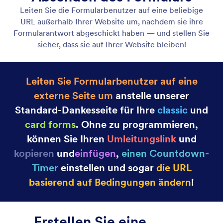
Kategorie
Jotform Funktionen
Formulargenerator
Drag-and-Drop
Erstellen Sie mit Jotforms Drag-and-Drop Formular-
Builder schnell individuelle Formulare. Fügen Sie
neue Felder hinzu, ändern Sie Farben und binden
Sie Integrationen und Widgets mit dem Klick eines
Buttons ein.