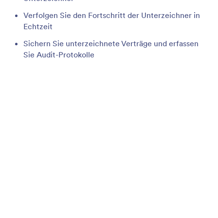
Formular Aktivieren & Deaktivieren
Wählen Sie, wann Sie Antworten annehmen wollen.
Aktivieren oder deaktivieren Sie Ihr Formular
automatisch, wenn ein bestimmtes Ablaufdatum
oder Antwortlimit erreicht ist.