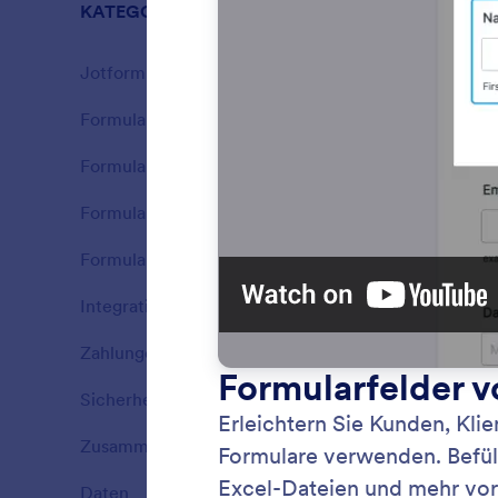
KATEGORIEN
Jotform Fu
Jotform Funktionen
37
Formulargenerator
21
Features
Formularfelder
16
Features
Formulare weitergeben
7
Features
Formular Design
7
Features
Integrationen
9
Features
Zahlungen
14
Features
Sicherheit
8
Features
Wandeln
Zusammenarbeit
16
Features
Dokumen
mehrere
Daten
9