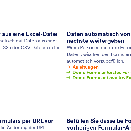
en werden sofort gespeichert und automatisch mit
For
tform Konto synchronisiert, sobald Sie wieder
Ben
ind.
anz
Ben
: Collecting Photos
Vorschau
 sammeln
Fo