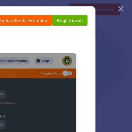
Enterprise
Preise
Login
Kostenlos registrieren
tellen Sie Ihr Formular
Registrieren
s
rmularoptionen. Sie
tere Formulare mit
ten Funktionen, um
ssern.