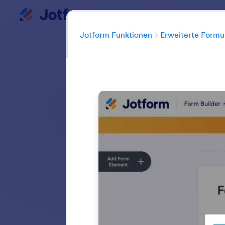
Dialog Start
Mein Workspace
Jotform Funktionen
Erweiterte Formu
Machen Sie mehr au
möchten mehrsprac
bedingter Logik? 
die I
Alle Funktione