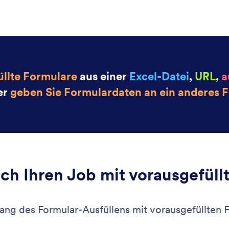
zur
: Offline Forms
Vorschau
e Formulare
Be
 Sie Daten offline mit Jotform Mobile Formulare,
Mac
kostenlosen mobilen App! Offline erfasste
bed