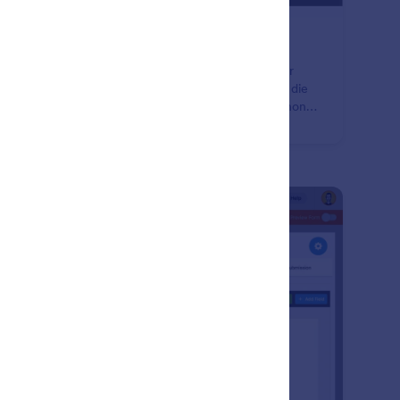
sponsive Formulare
eichtern Sie das Ausfüllen Ihrer Onlineformulare über
es Endgerät. Erstellen Sie Formulare und Umfragen, die
e Coding auf jedem Computer, Tablet oder Smartphone
plett responsiv dargestellt werden können.
: Thank You Page Customization
Vorschau