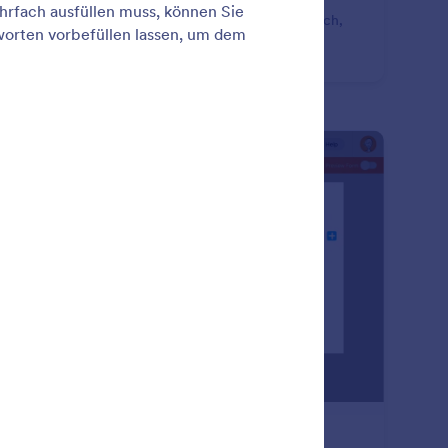
len Sie, wann Sie Antworten annehmen wollen.
ivieren oder deaktivieren Sie Ihr Formular automatisch,
n ein bestimmtes Ablaufdatum oder Antwortlimit
icht ist.
: Answer Piping
Vorschau
twort Pipeline