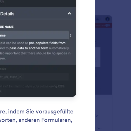
ument
: Save & Continue Later
Vorschau
eichern & später fortfahren
wandeln Sie unvollständige Formular Antworten in die
en, die Sie benötigen. Lassen Sie Benutzer ihre
worten auf Ihre Formularfragen speichern und später