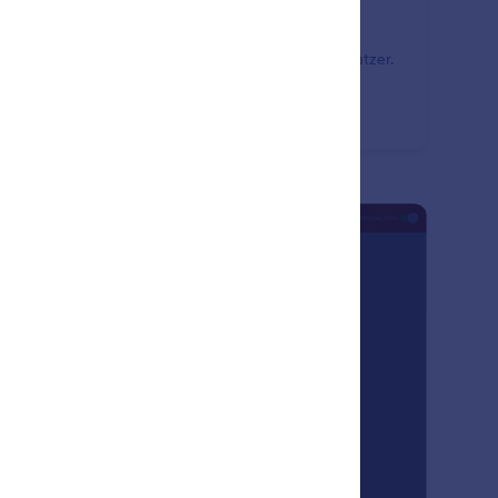
-Adressen ermitteln
facher Zugriff auf die IP-Adressen der Formularbenutzer.
tellen Sie einen Bericht mit IP-Adressdaten, um die
ografie Ihrer Nutzer zu verstehen.
: Responsive Forms
Vorschau