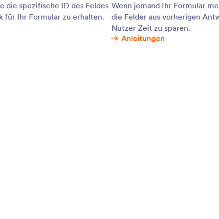
ie User Bilder in Ihr Formular hochladen,
Wäh
en und in einer Vorschau anzeigen. Erstellen Sie
Akt
ogrammierkenntnisse ein Datei-Upload-Formular
wen
meln Sie Bilder von Usern von jedem Gerät.
erre
: Conversational Forms
Vorschau
gformulare
An