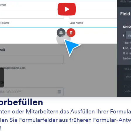
Kategorie
nktionen
Erweiterte Formularoptionen
: Convert Submission into PDF Doc
Vorschau
Formular-Antworten in PDF-Dokumente umwandeln
Sp
 Sie ganz einfach Formular-Antworten in PDF-
Ver
te um. Erstellen Sie PDFs für einzelne oder
Dat
 Formular-Antworten.
Ant