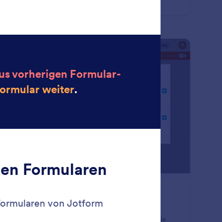
ückkehren, um ihre Eingaben zu vervollständigen.
: Conditional Logic
Vorschau
dingte Logik
hen Sie Ihre Smart Forms noch intelligenter mit
ingter Logik. Richten Sie Ihr Formular so ein, dass Sie