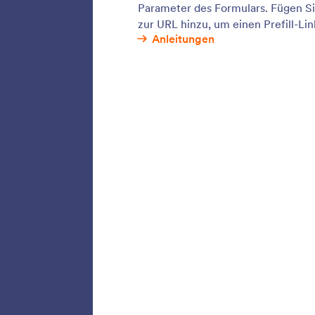
Lassen S
aufnehm
ohne Pr
und sam
Dialo