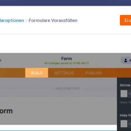
Vorlagen
Integrationen
Produkte
Support
Kategorie
laroptionen
Formulare Vorausfüllen
Ers
Advanced Form Option
s Ihren Formularen. Nutzen Sie unsere erweiterten Fo
hige Unterstützung, Offline-Formulare oder intelligen
Jotform bietet Dutzende von leistungsstarken integrier
nteraktion Ihrer Benutzer mit Ihren Formularen zu verbe
n durchsuchen