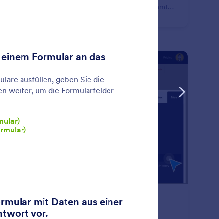
mularfelder ein- oder ausblenden, E-Mails an bestimmte
utzer senden, verschiedene Dankesnachrichten
eigen und vieles mehr alles basierend darauf, wie der
utzer Ihr Formular ausfüllt.
: Form Enable & Disable
Vorschau
rmular Aktivieren & Deaktivieren