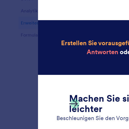
Features
Analytik
6
Features
Erweiterte Formularoptionen
39
Features
Formularbenachrichtigungen
10
Features
Offlin
Erfassen
unserer 