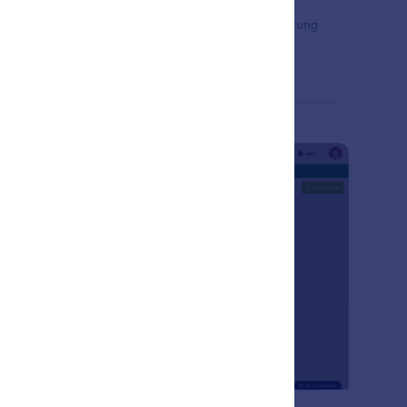
tellen Sie eine personalisierte Formular-Ausfüllerfahrung
 Ihre Nutzer. Verwenden Sie bedingte Logik, um die
worten von vorherigen Fragen in spätere Fragen
selben Formulars einzufügen oder "weiterzuleiten".
: Finding IP Address
Vorschau