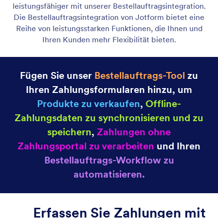
Zahlungs-Gateways
Sammeln Sie Zahlungen über Formulare mit den
Integrationen von Zahlungsanbietern von Jotform.